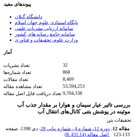
پیوندهای مفید
دانشگاه گیلان
پایگاه استنادی علوم جهان اسلام
سامانه ارزیابی نشریات علمی
سامانه جامع رسانه های کشور
وزارت علوم، تحقیقات و فناوری
آمار
32
تعداد نشریات
868
تعداد شماره‌ها
8,469
تعداد مقالات
53,594,253
تعداد مشاهده مقاله
9,704,338
تعداد دریافت فایل اصل مقاله
بررسی تاثیر عیار سیمان و هوازا بر مقدار جذب آب
موئینه در پوشش بتنی کانال‌های انتقال آب
تحقیقات بتن
مقاله 12
،
دوره 12، شماره 4 - شماره پیاپی 28
، دی 1398
، صفحه
123-133
اصل مقاله (
431.14 K
)