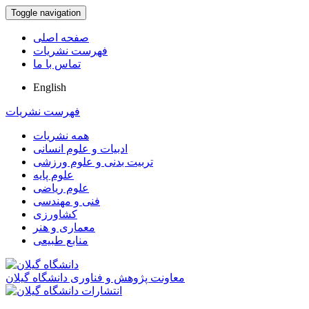
Toggle navigation
صفحه اصلی
فهرست نشریات
تماس با ما
English
فهرست نشریات
همه نشریات
ادبیات و علوم انسانی
تربیت بدنی و علوم ورزشی
علوم پایه
علوم ریاضی
فنی و مهندسی
کشاورزی
معماری و هنر
منابع طبیعی
معاونت پژوهش و فناوری دانشگاه گیلان