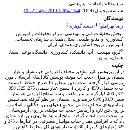
نوع مقاله: یادداشت پژوهشی
شناسه دیجیتال (DOI):
10.22124/jcr.2019.12654.1344
نویسندگان
2
1
*
رضا بهراملو
؛
سعید گوهری
1
بخش تحقیقات فنی و مهندسی- مرکز تحقیقات و آموزش
کشاورزی و منابع طبیعی استان همدان. سازمان تحقیقات،
آموزش و ترویج کشاورزی، همدان، ایران
2
گروه مهندسی آب، دانشکده کشاورزی، دانشگاه بوعلی سینا،
همدان، ایران
چکیده
در این پژوهش تاثیر مقادیر مختلف افزودنی حباب‌ساز و عیار
سیمان بر میزان جذب آب موئینه پوشش کانال‌های آبرسانی مورد
بررسی قرار گرفته است. بدین منظور 15 طرح اختلاط با نسبت
آب به سیمان 45/0 و کاربرد 4 سطح عیار سیمان 275، 325، 350،
375و 400 کیلوگرم بر مترمکعب و سه سطح افزودنی هوا‌ساز
صفر، 01/0و 03/0 درصد وزنی سیمان، در نظر گرفته شد. سپس
آزمایش‌های مختلف شامل: مجموع هوای بتن، چگالی و اسلامپ
بر روی بتن تازه و آزمایش‌ جذب آب موئینه، بر روی آزمونه‌های
بتن سخت شده انجام گرفت. نتایج آزمایش‌ها روی بتن تازه نشان
داد که با افزایش مقدار حباب هواساز مصرفی، در عیارهای 275 و
325 (عیارهای کمتر از 330)، مقدار هوای کل مخلوط کاهش و