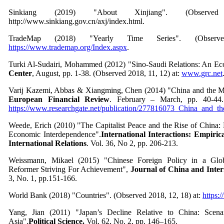
Sinkiang (2019) "About Xinjiang". (Obse
http://www.sinkiang.gov.cn/axj/index.html.
TradeMap (2018) "Yearly Time Series". (Obse
https://www.trademap.org/Index.aspx
.
Turki Al-Sudairi, Mohammed (2012) "Sino-Saudi Relations: An Ec
Center
, August, pp. 1-38. (Observed 2018, 11, 12) at:
www.grc.net
Varij Kazemi, Abbas & Xiangming, Chen (2014) "China and the M
European Financial Review
. February – March, pp. 40-44.
https://www.researchgate.net/publication/277816073_China_and_
Weede, Erich (2010) "The Capitalist Peace and the Rise of China:
Economic Interdependence".
International Interactions: Empiric
International Relations
. Vol. 36, No 2, pp. 206-213.
Weissmann, Mikael (2015) "Chinese Foreign Policy in a Glob
Reformer Striving For Achievement",
Journal of China and Inter
3, No. 1, pp.151-166.
World Bank (2018) "Countries". (Observed 2018, 12, 18) at:
https:
Yang, Jian (2011) "Japan’s Decline Relative to China: Scenar
Asia".
Political Science.
Vol. 62, No. 2, pp. 146–165.