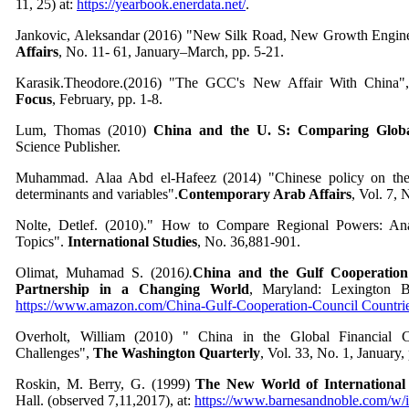
11, 25) at:
https://yearbook.enerdata.net/
.
Jankovic, Aleksandar (2016) "New Silk Road, New Growth Engin
Affairs
, No. 11- 61, January–March, pp. 5-21.
Karasik.Theodore.(2016) "The GCC's New Affair With China
Focus
, February, pp. 1-8.
Lum, Thomas (2010)
China and the U. S: Comparing Globa
Science Publisher.
Muhammad. Alaa Abd el-Hafeez (2014) "Chinese policy on the Ar
determinants and variables".
Contemporary Arab Affairs
, Vol. 7,
Nolte, Detlef. (2010)." How to Compare Regional Powers: Ana
Topics".
International Studies
, No. 36,881-901.
Olimat, Muhamad S. (2016
).
China and the Gulf Cooperation 
Partnership in a Changing World
, Maryland: Lexington Bo
https://www.amazon.com/China-Gulf-Cooperation-Council Countri
Overholt, William (2010) " China in the Global Financial Cri
Challenges",
The Washington Quarterly
, Vol. 33, No. 1, January,
Roskin, M. Berry, G. (1999)
The New World of International 
Hall. (observed 7,11,2017), at:
https://www.barnesandnoble.com/w/i