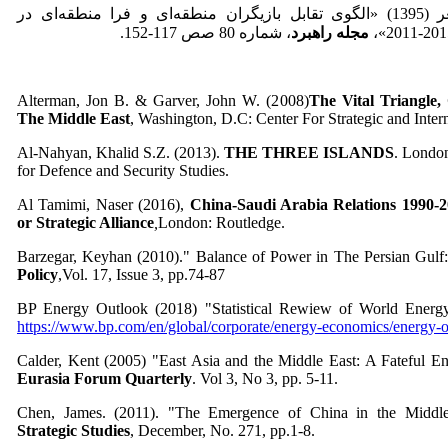
نیاکویی، امیر، ستوده، علی‌اصغر (1395) «الگوی تقابل بازیگران منطقه‌ای و فرا منطقه‌ای در
مجله راهبرد
، شماره 80 صص 117-152.
Alterman, Jon B. & Garver, John W. (2008)
The Vital Triangle,
The Middle East
, Washington, D.C: Center For Strategic and Intern
Al-Nahyan, Khalid S.Z. (2013).
THE THREE ISLANDS
. London
for Defence and Security Studies.
Al Tamimi, Naser (2016),
China-Saudi Arabia Relations 1990-
or Strategic Alliance
,
London: Routledge.
Barzegar, Keyhan (2010)." Balance of Power in The Persian Gulf
Policy
,Vol. 17, Issue 3, pp.74-87
BP Energy Outlook (2018) "Statistical Rewiew of World Energy
https://www.bp.com/en/global/corporate/energy-economics/energy-o
Calder, Kent (2005) "East Asia and the Middle East: A Fateful E
Eurasia Forum Quarterly
. Vol 3, No 3, pp. 5-11.
Chen, James. (2011). "The Emergence of China in the Middl
Strategic Studies
, December, No. 271, pp.1-8.