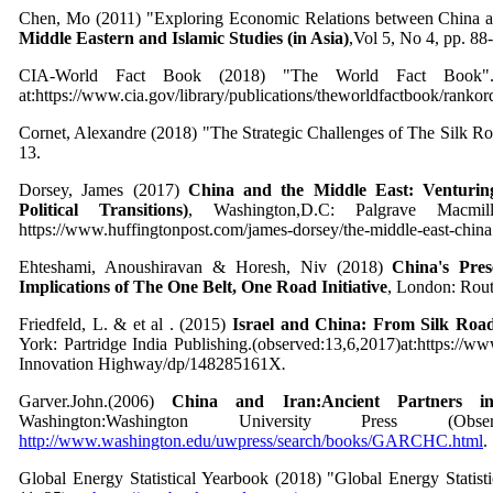
Chen, Mo (2011) "Exploring Economic Relations between China 
Middle Eastern and Islamic Studies (in Asia)
,Vol 5, No 4, pp. 88
CIA-World Fact Book (2018) "The World Fact Book".
at:https://www.cia.gov/library/publications/theworldfactbook/ranko
Cornet, Alexandre (2018) "The Strategic Challenges of The Silk R
13.
Dorsey, James (2017)
China and the Middle East: Venturin
Political Transitions)
, Washington,D.C: Palgrave Macmilla
https://www.huffingtonpost.com/james-dorsey/the-middle-east-chi
Ehteshami, Anoushiravan & Horesh, Niv (2018)
China's Pre
Implications of The One Belt, One Road Initiative
, London: Rout
Friedfeld, L. & et al . (2015)
Israel and China: From Silk Roa
York: Partridge India Publishing.(observed:13,6,2017)at:https://w
Innovation Highway/dp/148285161X
.
Garver.John.(2006)
China and Iran:Ancient Partners 
Washington:Washington University Press (Obs
http://www.washington.edu/uwpress/search/books/GARCHC.html
.
Global Energy Statistical Yearbook (2018) "Global Energy Statist