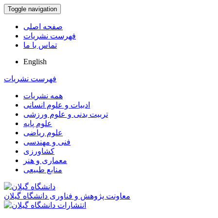
Toggle navigation
صفحه اصلی
فهرست نشریات
تماس با ما
English
فهرست نشریات
همه نشریات
ادبیات و علوم انسانی
تربیت بدنی و علوم ورزشی
علوم پایه
علوم ریاضی
فنی و مهندسی
کشاورزی
معماری و هنر
منابع طبیعی
معاونت پژوهش و فناوری دانشگاه گیلان