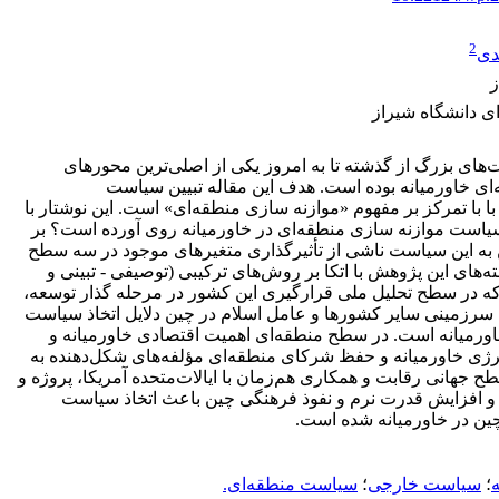
2
دی
ز
ی دانشگاه شیراز
‌های بزرگ از گذشته تا به امروز یکی از اصلی‌ترین محورهای
ی خاورمیانه بوده است. هدف این مقاله تبیین سیاست
با با تمرکز بر مفهوم‌ «موازنه سازی منطقه‌ای» است. این نوشتار با
است موازنه سازی منطقه‌ای در خاورمیانه روی آورده است؟ بر
به این سیاست ناشی از تأثیرگذاری متغیرهای موجود در سه سطح
ه‌های این پژوهش با اتکا بر روش‌های ترکیبی (توصیفی - تبینی و
 که در سطح تحلیل ملی قرارگیری این کشور در مرحله گذار توسعه،
 سرزمینی سایر کشورها و عامل اسلام در چین دلایل اتخاذ سیاست
اورمیانه است. در سطح منطقه‌ای اهمیت اقتصادی خاورمیانه و
 انرژی خاورمیانه و حفظ شرکای منطقه‌ای مؤلفه‌های شکل‌دهنده به
جهانی رقابت و همکاری هم‌زمان با ایالات‌متحده آمریکا، پروژه و
ید و افزایش قدرت نرم و نفوذ فرهنگی چین باعث اتخاذ سیاست
ین در خاورمیانه شده است.
ه
؛
سیاست خارجی
؛
سیاست منطقه‌ای.‏