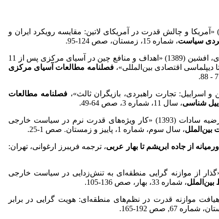
رغوانی، فریبرز و دیگران (1394) «آمریکا و چالش قدرت در آمریکای لاتین: مقایسه رویکرد ایران و
بردی سیاست
، شماره 15، زمستان، صص 124-95.
شاه منصوری، تاج محمد، شامیری، افشین (1389) «اهداف و منافع چین در آسیای مرکزی پس از 11
ا دیپلماسی اقتصادی بین‌المللی»،
فصلنامه مطالعات آسیای مرکزی
فصلنامه مطالعات
ییل شناسی
، سال 11، شماره 3، صص 64-49.
عسگر خانی، ابومحمد، الوند، مرضیه سادات (1393) «کار ویژه‌های قدرت نرم در سیاست خارجی
بین‌الملل
، سال سوم، شماره 1، پاییز و زمستان. صص 1-25.
رمیانه از جاده ابریشم تا بهار عربی
، ترجمه فریبرز ارغوانی، تهران:
قی، ابراهیم و دیگران (1395)«گذار از موازنه گرایی منطقه‌ای به تنش‌زدایی در سیاست خارجی
بین‌الملل
، شماره 33، بهار، صص 136-105.
 (1392)، «تحول رهیافت موازنه قدرت در نظم‌های منطقه‌ای: هویت گرایی در برابر
، شماره 67, صص 192-165.