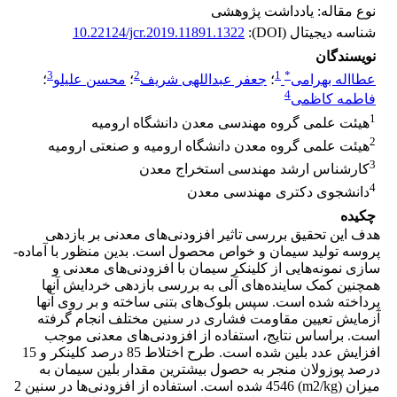
نوع مقاله: یادداشت پژوهشی
شناسه دیجیتال (DOI):
10.22124/jcr.2019.11891.1322
نویسندگان
3
2
1
*
عطااله بهرامی
؛
جعفر عبداللهی شریف
؛
محسن علیلو
؛
4
فاطمه کاظمی
1
هیئت علمی گروه مهندسی معدن دانشگاه ارومیه
2
هیئت علمی گروه معدن دانشگاه ارومیه و صنعتی ارومیه
3
کارشناس ارشد مهندسی استخراج معدن
4
دانشجوی دکتری مهندسی معدن
چکیده
هدف این تحقیق بررسی تاثیر افزودنی‌های معدنی بر بازدهی
پروسه تولید سیمان و خواص محصول است. بدین منظور با آماده-
سازی نمونه‌هایی از کلینکر سیمان با افزودنی‌های معدنی و
همچنین کمک ساینده‌های آلی به بررسی بازدهی خردایش آنها
پرداخته شده است. سپس بلوک‌های بتنی ساخته و بر روی آنها
آزمایش تعیین مقاومت فشاری در سنین مختلف انجام گرفته
است. براساس نتایج، استفاده از افزودنی‌های معدنی موجب
افزایش عدد بلین شده است. طرح اختلاط 85 درصد کلینکر و 15
درصد پوزولان منجر به حصول بیشترین مقدار بلین سیمان به
میزان (m2/kg) 4546 شده است. استفاده از افزودنی‌ها در سنین 2