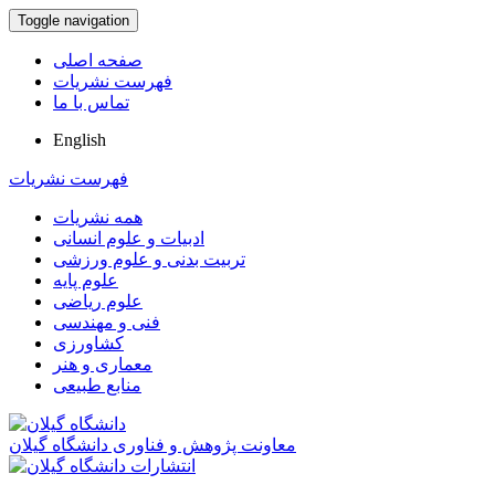
Toggle navigation
صفحه اصلی
فهرست نشریات
تماس با ما
English
فهرست نشریات
همه نشریات
ادبیات و علوم انسانی
تربیت بدنی و علوم ورزشی
علوم پایه
علوم ریاضی
فنی و مهندسی
کشاورزی
معماری و هنر
منابع طبیعی
معاونت پژوهش و فناوری دانشگاه گیلان