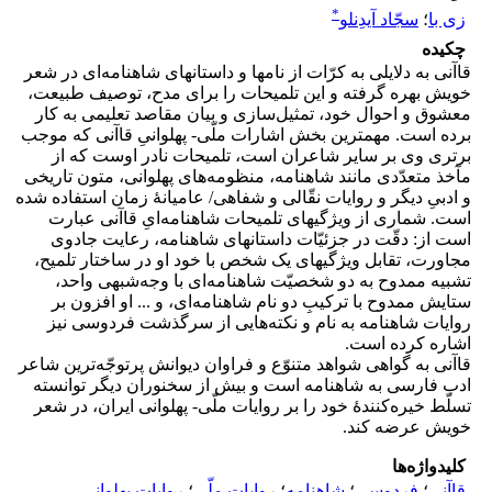
*
زی با
؛
سجّاد آیدِنلو
چکیده
قاآنی به دلایلی به کرّات از نامها و داستانهای شاهنامه‌ای در شعر
خویش بهره گرفته و این تلمیحات را برای مدح، توصیف طبیعت،
معشوق و احوال خود، تمثیل‌سازی و بیان مقاصد تعلیمی به کار
برده است. مهمترین بخش اشارات ملّی- پهلوانیِ قاآنی که موجب
برتری وی بر سایر شاعران است، تلمیحات نادر اوست که از
مآخذ متعدّدی مانند شاهنامه، منظومه‌های پهلوانی، متون تاریخی
و ادبیِ دیگر و روایات نقّالی و شفاهی/ عامیانۀ زمان استفاده شده
است. شماری از ویژگیهای تلمیحات شاهنامه‌ایِ قاآنی عبارت
است از: دقّت در جزئیّات داستانهای شاهنامه، رعایت جادوی
مجاورت، تقابل ویژگیهای یک شخص با خود او در ساختار تلمیح،
تشبیه ممدوح به دو شخصیّت شاهنامه‌ای با وجه‌شبهی واحد،
ستایش ممدوح با ترکیبِ دو نام شاهنامه‌ای، و ... او افزون بر
روایات شاهنامه به نام و نکته‌هایی از سرگذشت فردوسی نیز
اشاره کرده است.
قاآنی به گواهی شواهد متنوّع و فراوان دیوانش پرتوجّه‌ترین شاعر
ادب فارسی به شاهنامه است و بیش از سخنوران دیگر توانسته
تسلّط خیره‌کنندۀ خود را بر روایات ملّی- پهلوانی ایران، در شعر
خویش عرضه کند.
کلیدواژه‌ها
قاآنی
؛
فردوسی
؛
شاهنامه
؛
روایات ملّی
؛
روایات پهلوانی