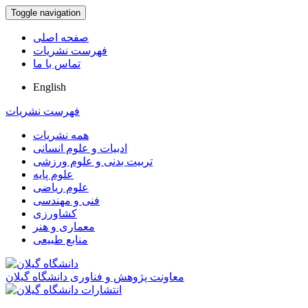
Toggle navigation
صفحه اصلی
فهرست نشریات
تماس با ما
English
فهرست نشریات
همه نشریات
ادبیات و علوم انسانی
تربیت بدنی و علوم ورزشی
علوم پایه
علوم ریاضی
فنی و مهندسی
کشاورزی
معماری و هنر
منابع طبیعی
معاونت پژوهش و فناوری دانشگاه گیلان