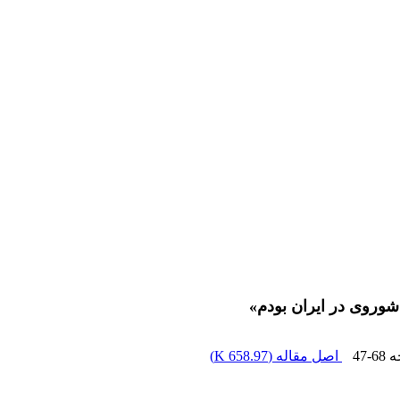
وروی در ایران بودم»
ه
47-68
اصل مقاله (
658.97 K
)