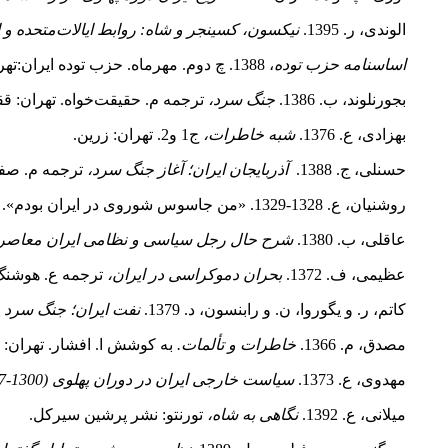
الوندی، ر. 1395.
نیکسون، کسینجر و شاه: روابط ایالات‌متحده و 
اساسنامه حزب توده
، 1388. چ دوم. مهرماه. حزب توده ایران:تهران مصور.
بجورنلوند، ب. 1386.
جنگ سرد،
ترجمه م. حقیقت‌خواه. تهران: ق
بهزادی، ع. 1376.
شبه خاطرات،
ج1 و2. تهران: زرین.
حسنلی، ج. 1388.
آذربایجان ایران؛ آغاز جنگ سرد،
ترجمه م. صفوت
روشنیان، ع. 1328-1329. «من جاسوس شوروی در ایران بودم». هفته‌نامه
عاقلی، ب. 1380.
شرح حال رجل سیاسی و نظامی ایران معاصر
عظیمی، ف. 1372.
بحران دموکراسی در ایران،
ترجمه ع. هوشنگ ­
کاتم، ر. و یگوروا، ن. و رابنسون، د. 1379.
نفت ایران؛ جنگ سرد و 
مصدق، م. 1366.
خاطرات و تألمات.
به کوشش ا. افشار. تهران: 
مهدوی، ع. 1373.
سیاست خارجی ایران در دوران پهلوی (1300-1357)،
میلانی، ع. 1392.
نگاهی به شاه،
تورنتو: نشر پرشین سیرکل.