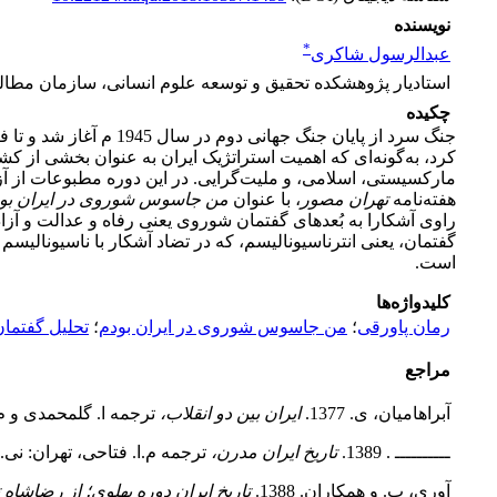
نویسنده
*
عبدالرسول شاکری
استادیار پژوهشکده تحقیق و توسعه علوم انسانی، سازمان مطالع
چکیده
جنگ سرد از پایان جنگ 
مارکسیستی، اسلامی، و ملیت‌گرایی. در این دوره مطبوعات از آزاد
هفته‌نامه
تهران مصور
، با عنوان
من جاسوس شوروی در ایران بو
راوی آشکارا به بُعدهای گفتمان شوروی یعنی رفاه و عدالت و آزاد
گفتمان، یعنی انترناسیونالیسم، که در تضاد آشکار با ناسیونالیسم 
است.
کلیدواژه‌ها
رمان پاورقی
؛
من جاسوس شوروی در ایران بودم
؛
تحلیل گفتمان
مراجع
آبراهامیان، ی. 1377.
ایران بین دو انقلاب،
ترجمه ا. گل­محمدی و م.ا.
ــــــــــ . 1389.
تاریخ ایران مدرن،
ترجمه م.ا. فتاحی، تهران: نی.
آوری، پ. و همکاران. 1388.
تاریخ ایران دوره پهلوی؛ از رضاشاه 