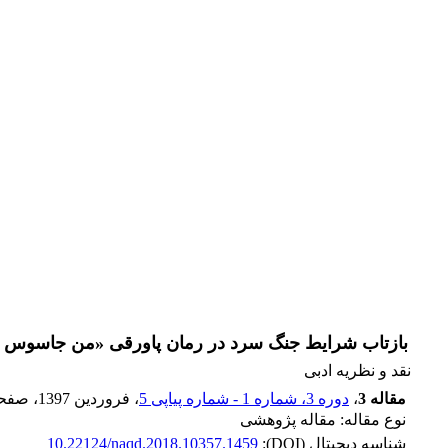
بازتاب شرایط جنگ سرد در رمان پاورقی «من جاسوس ش
نقد و نظریه ادبی
مقاله 3
،
دوره 3، شماره 1 - شماره پیاپی 5
، فروردین 1397
، صفح
نوع مقاله: مقاله پژوهشی
شناسه دیجیتال (DOI):
10.22124/naqd.2018.10357.1459