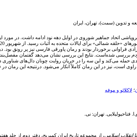
ه و تدوین (سمت)، تهران، ایران
جهانی دوم در سال 1945 م آغاز شد و تا فروپاشی اتحاد جماهیر شوروی در اوایل دهه نود ادامه 
ی فراوانی برخوردار بودند و رمان پاورقی فارسی نیز پر رونق بود. در ا
دم
بررسی شده‌است. نتایج این بررسی نشان می‌دهد گفتمان مفصل‌بندی 
ی حمله می‌کند و این سه را در جریان روایت چونان دال‌های شناوری در 
راوی است، نیز در این رمان کاملاً انکار می‌شود. درنتیجه این رمان در 
؛
لاکلائو و موفه
 فتاحی­‏ولی‏لایی. تهران: نی.
تا انقلاب اسلامی
، از مجموعه تاریخ ایران کمبریج، دفتر دوم از جلد هفتم