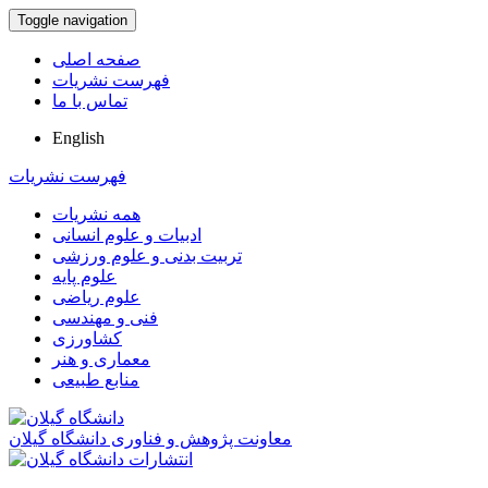
Toggle navigation
صفحه اصلی
فهرست نشریات
تماس با ما
English
فهرست نشریات
همه نشریات
ادبیات و علوم انسانی
تربیت بدنی و علوم ورزشی
علوم پایه
علوم ریاضی
فنی و مهندسی
کشاورزی
معماری و هنر
منابع طبیعی
معاونت پژوهش و فناوری دانشگاه گیلان