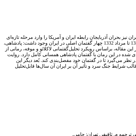
داشت. در مورد ایران نیز بحران آذربایجان رابطه ایران و آمریکا را وارد مرحله تازه‌ای
کرد، به‌گونه‌ای که اهمیت استراتژیک ایران به‌ عنوان بخشی از کشورهای «حلقه شمالی» برای ایالات متحده به اثبات رسید. از شهریور 1320 تا مرداد 1332 چهار گفتمان اصلی در ایران وجود داشت: پادشاهی،
ین مقاله، براساس رویکرد تحلیل‌گفتمانی لاکلائو و موفه، رمانی از
‌شده در این رمان با گفتمان پادشاهی همسانی کامل دارد. روایت
نظر می‌گیرد تا در گفتمان خود مفصل‌بندی کند. بُعد دیگر این
قالب شرایط جنگ سرد و تأثیر آن بر ایران آن سال‌ها قابل‌تحلیل
، ترجمه م. ثاقب­فر. تهران: جامی.