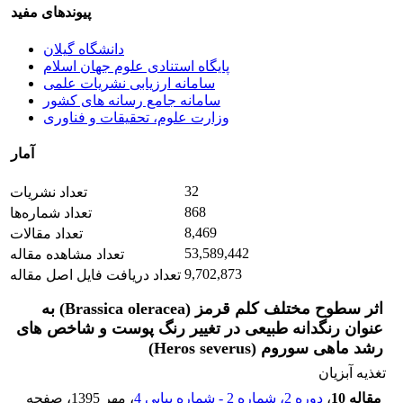
پیوندهای مفید
دانشگاه گیلان
پایگاه استنادی علوم جهان اسلام
سامانه ارزیابی نشریات علمی
سامانه جامع رسانه های کشور
وزارت علوم، تحقیقات و فناوری
آمار
32
تعداد نشریات
868
تعداد شماره‌ها
8,469
تعداد مقالات
53,589,442
تعداد مشاهده مقاله
9,702,873
تعداد دریافت فایل اصل مقاله
اثر سطوح مختلف کلم قرمز (Brassica oleracea) به
عنوان رنگدانه طبیعی در تغییر رنگ پوست و شاخص های
رشد ماهی سوروم (Heros severus)
تغذیه آبزیان
مقاله 10
،
دوره 2، شماره 2 - شماره پیاپی 4
، مهر 1395
، صفحه