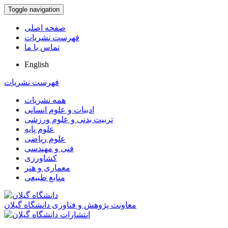
Toggle navigation
صفحه اصلی
فهرست نشریات
تماس با ما
English
فهرست نشریات
همه نشریات
ادبیات و علوم انسانی
تربیت بدنی و علوم ورزشی
علوم پایه
علوم ریاضی
فنی و مهندسی
کشاورزی
معماری و هنر
منابع طبیعی
معاونت پژوهش و فناوری دانشگاه گیلان