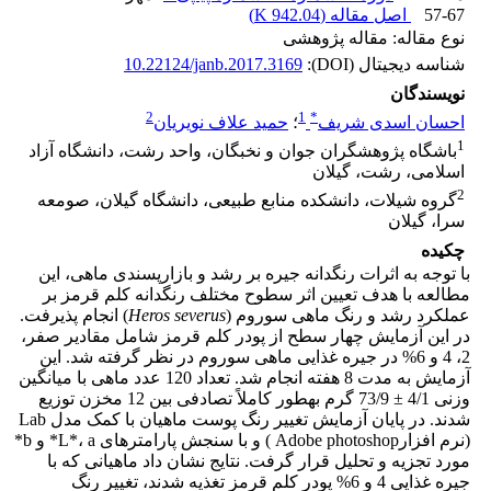
57-67
اصل مقاله (
942.04 K
)
نوع مقاله: مقاله پژوهشی
شناسه دیجیتال (DOI):
10.22124/janb.2017.3169
نویسندگان
2
1
*
احسان اسدی شریف
؛
حمید علاف نویریان
1
باشگاه پژوهشگران جوان و نخبگان، واحد رشت، دانشگاه آزاد
اسلامی، رشت، گیلان
2
گروه شیلات، دانشکده منابع طبیعی، دانشگاه گیلان، صومعه
سرا، گیلان
چکیده
با توجه به اثرات رنگدانه جیره بر رشد و بازار­پسندی ماهی، این
مطالعه با هدف تعیین اثر سطوح مختلف رنگدانه کلم قرمز بر
عملکرد رشد و رنگ ماهی سوروم (
Heros severus
) انجام پذیرفت.
در این آزمایش چهار سطح از پودر کلم قرمز شامل مقادیر صفر،
2، 4 و 6% در جیره غذایی ماهی سوروم در نظر گرفته شد. این
آزمایش به مدت 8 هفته انجام شد. تعداد 120 عدد ماهی با میانگین
وزنی 4/1 ± 73/9 گرم به­طور کاملاً تصادفی بین 12 مخزن توزیع
شدند. در پایان آزمایش تغییر رنگ پوست ماهیان با کمک مدل Lab
(نرم افزارAdobe photoshop ) و با سنجش پارامترهای L*، a* و b*
مورد تجزیه و تحلیل قرار گرفت. نتایج نشان داد ماهیانی که با
جیره غذایی 4 و 6% پودر کلم قرمز تغذیه شدند، تغییر رنگ