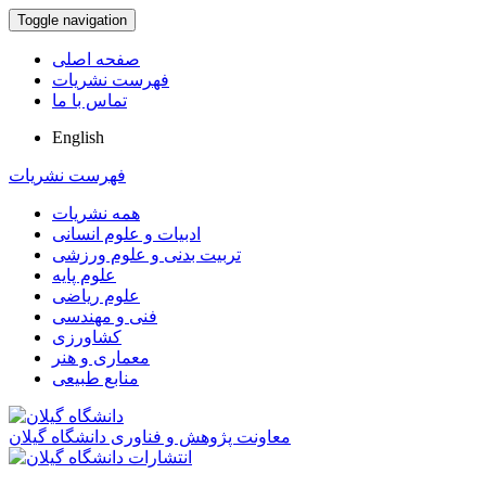
Toggle navigation
صفحه اصلی
فهرست نشریات
تماس با ما
English
فهرست نشریات
همه نشریات
ادبیات و علوم انسانی
تربیت بدنی و علوم ورزشی
علوم پایه
علوم ریاضی
فنی و مهندسی
کشاورزی
معماری و هنر
منابع طبیعی
معاونت پژوهش و فناوری دانشگاه گیلان