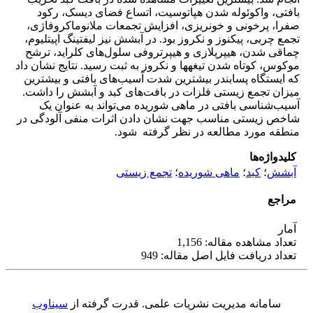
بافتی، واکوئوله شدن هپاتوسیت، اتساع فضای دیسک، رکود
صفرا، پرخونی و خونریزی، افزایش تجمعات ملانوماکروفاژی،
تجمع چربی، پیکنوز و نکروز بود. در آبشش نیز لیفتینگ اپیتلیوم،
چماقی شدن، هیپرپلازی و هیپرتروفی سلول‌های کلراید، ترشح
موکوس، کوتاه شدن تیغه‎ها و نکروز به ثبت رسید. نتایج نشان داد
که ایستگاه پسابندر بیشترین شدت آسیب‌های بافتی و بیشترین
میزان تجمع زیستی فلزات در بافت‌های کبد و آبشش را داشت.
آسیب‌شناسی بافتی در ماهی شوریده می‌تواند به عنوان یک
شاخص زیستی مناسب جهت نشان دادن اثرات منفی آلودگی در
منطقه مورد مطالعه در نظر گرفته شود.
کلیدواژه‌ها
آبشش
؛
کبد
؛
ماهی شوریده
؛
تجمع زیستی
مراجع
آمار
تعداد مشاهده مقاله: 1,156
تعداد دریافت فایل اصل مقاله: 949
سامانه مدیریت نشریات علمی.
قدرت گرفته از
سیناوب