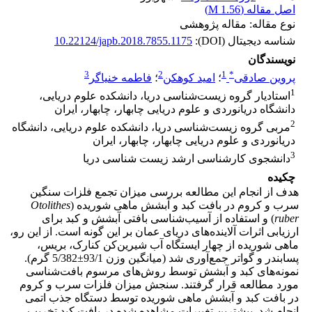
اصل مقاله (
1.56 M
)
نوع مقاله: مقاله پژوهشی
شناسه دیجیتال (DOI):
10.22124/japb.2018.7855.1175
نویسندگان
3
2
1
*
پروین صادقی
؛
امید کوهکن
؛
فاطمه خنیاگر
1
استادیار گروه زیست‌شناسی دریا، دانشکده علوم دریایی،
دانشگاه دریانوردی و علوم دریایی چابهار، چابهار، ایران
2
مربی گروه زیست‌شناسی دریا، دانشکده علوم دریایی، دانشگاه
دریانوردی و علوم دریایی چابهار، چابهار، ایران
3
دانشجوی کارشناسی ارشد زیست شناسی دریا
چکیده
هدف از انجام این مطالعه بررسی میزان تجمع فلزات سنگین
سرب و کروم در بافت کبد و آبشش ماهی شوریده (
Otolithes
ruber
) و استفاده از آسیب‌شناسی بافتی آبشش و کبد برای
ارزیابی اثرات آلاینده‌های دریای عمان بر این گونه است. از این رو،
ماهی شوریده از چهار ایستگاه آب شیرین‌کن کنارک، بریس،
پسابندر و گواتر جمع‌آوری شد (میانگین وزن 93/1±5/382 گرم).
نمونه‌های کبد و آبشش توسط روش‌های مرسوم بافت‌شناسی
مورد مطالعه قرار گرفتند. سنجش میزان فلزات سرب و کروم
در بافت کبد و آبشش ماهی شوریده توسط دستگاه جذب اتمی
انجام شد. بیشترین تغییرات مشاهده شده در بافت کبد تخریب