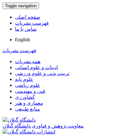
Toggle navigation
صفحه اصلی
فهرست نشریات
تماس با ما
English
فهرست نشریات
همه نشریات
ادبیات و علوم انسانی
تربیت بدنی و علوم ورزشی
علوم پایه
علوم ریاضی
فنی و مهندسی
کشاورزی
معماری و هنر
منابع طبیعی
معاونت پژوهش و فناوری دانشگاه گیلان