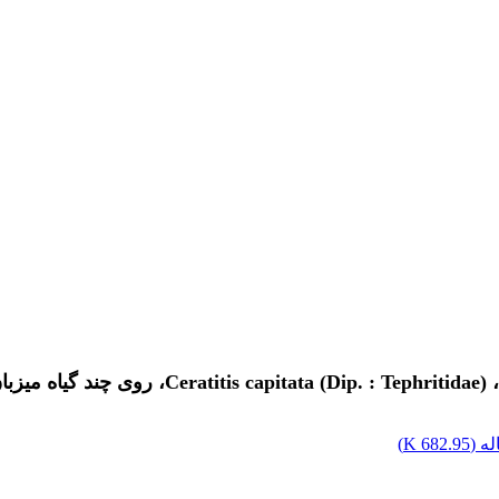
ه (
682.95 K
)