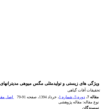
ویژگی‏ های زیستی و تولیدمثلی مگس میوه‎ی مدیترانه‎ای، (Ceratitis capitata (Dip. : Tephritidae، روی چند گیاه میزبان در شرایط آزمایشگاهی
تحقیقات آفات گیاهی
مقاله 7
،
دوره 5، شماره 1
، خرداد 1394
، صفحه
79-91
اصل مقال
نوع مقاله: مقاله پژوهشی
نویسندگان