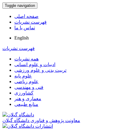
Toggle navigation
صفحه اصلی
فهرست نشریات
تماس با ما
English
فهرست نشریات
همه نشریات
ادبیات و علوم انسانی
تربیت بدنی و علوم ورزشی
علوم پایه
علوم ریاضی
فنی و مهندسی
کشاورزی
معماری و هنر
منابع طبیعی
معاونت پژوهش و فناوری دانشگاه گیلان