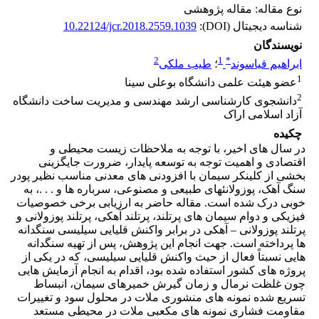
نوع مقاله: مقاله پژوهشی
شناسه دیجیتال (DOI):
10.22124/jcr.2018.2559.1039
نویسندگان
2
1
*
ابراهیم قیاسوند
؛
طیب ملکی
1
عضو هیئت علمی دانشگاه بوعلی سینا
2
دانشجوی کارشناسی ارشد مهندسی و مدیریت ساخت دانشگاه
آزاد اسلامی اراک
چکیده
در سال های اخیر، با توجه به ملاحظات زیست محیطی و
اقتصادی و اهمیت توجه به توسعه پایدار، ضرورت جایگزینی
بخشی از کلینکر سیمان با افزودنی های معدنی مناسب نظیر پودر
سنگ آهک، پوزولانئهای طبیعی و مصنوعی، سرباره ها و . . .، به
خوبی درک شده است. مقاله حاضر به ارزیابی برخی خصوصیات
فیزیکی و دوام سیمان های پرتلند، پرتلند آهکی، پرتلند پوزولانی و
پرتلند پوزولانی – آهکی در برابر واکنش قلیایی سیلیسی سنگدانه
ها پرداخته است. جهت انجام این پژوهش، پس از تهیه سنگدانه
هایی نسبتاً فعال از حیث واکنش قلیایی سیلیسی، که در یکی از
پروژه های کشور استفاده شده بود، اقدام به انجام آزمایش هایی
چون غلظت نرمال و زمان گیرش خمیرهای سیمان، انبساط
تسریع شده نمونه های منشوری ملات در محلول سود و تغییرات
مقاومت فشاری نمونه های مکعبی ملات در محیطی مستعد