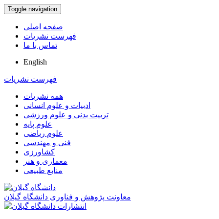
Toggle navigation
صفحه اصلی
فهرست نشریات
تماس با ما
English
فهرست نشریات
همه نشریات
ادبیات و علوم انسانی
تربیت بدنی و علوم ورزشی
علوم پایه
علوم ریاضی
فنی و مهندسی
کشاورزی
معماری و هنر
منابع طبیعی
معاونت پژوهش و فناوری دانشگاه گیلان