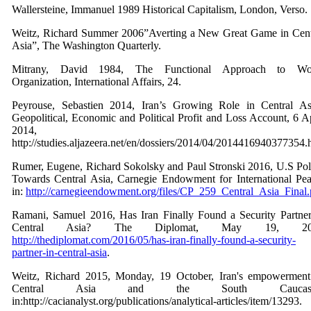
Wallersteine, Immanuel 1989 Historical Capitalism, London, Verso.
Weitz, Richard Summer 2006”Averting a New Great Game in Cent
Asia”, The Washington Quarterly.
Mitrany, David 1984, The Functional Approach to Wo
Organization, International Affairs, 24.
Peyrouse, Sebastien 2014, Iran’s Growing Role in Central As
Geopolitical, Economic and Political Profit and Loss Account, 6 Ap
2014, in
http://studies.aljazeera.net/en/dossiers/2014/04/2014416940377354.
Rumer, Eugene, Richard Sokolsky and Paul Stronski 2016, U.S Pol
Towards Central Asia, Carnegie Endowment for International Pea
in:
http://carnegieendowment.org/files/CP_259_Central_Asia_Final.
Ramani, Samuel 2016, Has Iran Finally Found a Security Partner
Central Asia? The Diplomat, May 19, 20
http://thediplomat.com/2016/05/has-iran-finally-found-a-security-
partner-in-central-asia
.
Weitz, Richard 2015, Monday, 19 October, Iran's empowerment
Central Asia and the South Caucasu
in:http://cacianalyst.org/publications/analytical-articles/item/13293.