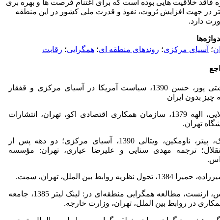
 فاقد خلاقیت هایی بوده است که برای اغتنام فرصت ها و بهره بری
ر در جهت افزایش ثروت، نفوذ و قدرت ملی کشور در این منطقه
رت دارد.
واژه‌ها
ان
؛
آسیای مرکزی
؛
روندهای منطقه ای
؛
همگرایی
؛
رقابت
جع
بهشتی پور، حسن 1390، سیاست آمریکا در آسیای مرکزی و قفقاز
 چیز بدون ایران
کولایی، الهه 1379، سازمان همکاری اقتصادی اکو، تهران، انتشارات
شگاه تهران.
لینک، پیتر، ناومکین، ویتالی 1390، آسیای مرکزی؛ دو دهه پس از
قلال؛ ترجمه مهدی سنایی و علیرضا عیاری، تهران: مؤسسه
اس.
میرا 1384، تحول نظریه روابط بین الملل، تهران، سمت.
هاس، ارنست، مطالعه همگرایی منطقه‌ای در: لینک لیتر 1385، جامعه
مکاری در روابط بین الملل، تهران، وزارت خارجه.