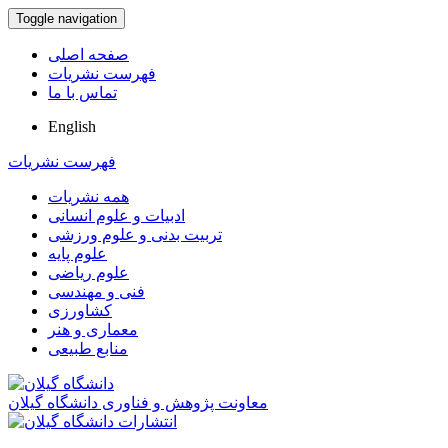
Toggle navigation
صفحه اصلی
فهرست نشریات
تماس با ما
English
فهرست نشریات
همه نشریات
ادبیات و علوم انسانی
تربیت بدنی و علوم ورزشی
علوم پایه
علوم ریاضی
فنی و مهندسی
کشاورزی
معماری و هنر
منابع طبیعی
معاونت پژوهش و فناوری دانشگاه گیلان