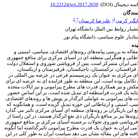
ه دیجیتال (DOI):
10.22124/wp.2017.2659
سندگان
2
*
1
نگیر کرمی
؛
علیرضا کریمیان
نشیار روابط بین الملل دانشگاه تهران
تادیار علوم سیاسی، دانشگاه پیام نور
ده
مقاله به بررسی پیامدهای روندهای اقتصادی، سیاسی، امنیتی و
اطاتی و همگرایی منطقه ای در آسیای مرکزی برای منافع جمهوری
می ایران متمرکز است. پس از فروپاشی شوروی و استقلال دولت
قزاقستان، ترکمنستان، تاجیکستان، قرقیزستان و ازبکستان،
ی مرکزی به عنوان یک زیرسیستم فرعی در عرصه بین المللی در
تکامل بوده است، این منطقه به طور فزاینده ای به عرصه ای برای
ش و نیز همکاری قدرت های مطرح پیرامونی و نیز ایالات متحده
ثابه یک قدرت فرامنطقه ای تیدیل شده است، بر این اساس حضور
 های پیرامونی به عواملی اثرگذار بر پویش ها و روندهای اقتصادی،
ی، امنیتی و ارتباطاتی این حوزه تبدیل گریده است، و همانگونه که
ع این بازیگران بر روندهای منطقه ای آسیای مرکزی تاثیر می گذارد
روندها نیز بر منافع بازیگران ذی نفع اثرگذار هستند، در این راستا از
فروپاشی شوروی تحولات برجسته آسیای مرکزی بر منافع جمهوری
می ایران به عنوان یک قدرت مطرح پیرامونی تاثیرگذاشته اما آنگونه
افته های این مقاله نشان می دهد سیاست ایران به طور کلی در این