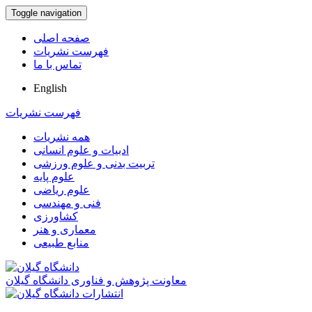
Toggle navigation
صفحه اصلی
فهرست نشریات
تماس با ما
English
فهرست نشریات
همه نشریات
ادبیات و علوم انسانی
تربیت بدنی و علوم ورزشی
علوم پایه
علوم ریاضی
فنی و مهندسی
کشاورزی
معماری و هنر
منابع طبیعی
معاونت پژوهش و فناوری دانشگاه گیلان