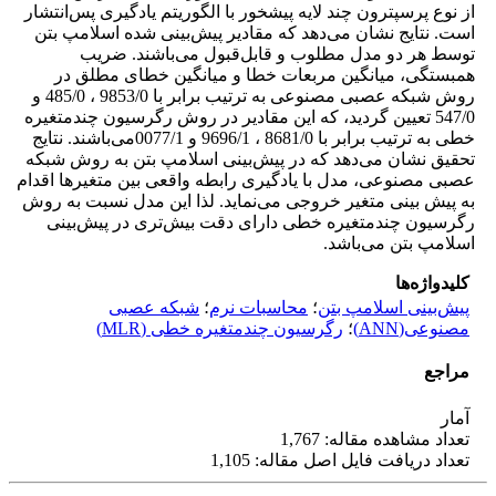
از نوع پرسپترون چند لایه پیشخور با الگوریتم یادگیری پس‌انتشار
است. نتایج نشان می‌دهد که مقادیر پیش‌بینی شده اسلامپ بتن
توسط هر دو مدل مطلوب و قابل‌قبول می‌باشند. ضریب
همبستگی، میانگین مربعات خطا و میانگین خطای مطلق در
روش شبکه عصبی مصنوعی به ترتیب برابر با 9853/0 ، 485/0 و
547/0 تعیین گردید، که این مقادیر در روش رگرسیون چندمتغیره
خطی به ترتیب برابر با 8681/0 ، 9696/1 و 0077/1می‌باشند. نتایج
تحقیق نشان می‌دهد که در پیش‌بینی اسلامپ بتن به روش شبکه
عصبی مصنوعی، مدل با یادگیری رابطه واقعی بین متغیرها اقدام
به پیش بینی متغیر خروجی می‌نماید. لذا این مدل نسبت به روش
رگرسیون چندمتغیره خطی دارای دقت بیش‌تری در پیش‌بینی
اسلامپ بتن می‌باشد.
کلیدواژه‌ها
پیش‌بینی اسلامپ بتن
؛
محاسبات نرم
؛
شبکه عصبی
مصنوعی(ANN)
؛
رگرسیون چندمتغیره خطی (MLR)
مراجع
آمار
تعداد مشاهده مقاله: 1,767
تعداد دریافت فایل اصل مقاله: 1,105