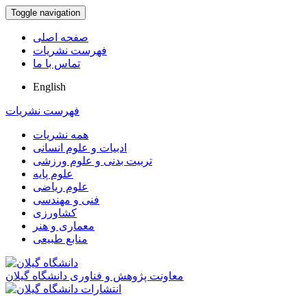
Toggle navigation
صفحه اصلی
فهرست نشریات
تماس با ما
English
فهرست نشریات
همه نشریات
ادبیات و علوم انسانی
تربیت بدنی و علوم ورزشی
علوم پایه
علوم ریاضی
فنی و مهندسی
کشاورزی
معماری و هنر
منابع طبیعی
معاونت پژوهش و فناوری دانشگاه گیلان