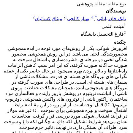
نوع مقاله: مقاله پژوهشی
نویسندگان
2
1
1
*
بابک خان بابائی
؛
بهناز کالجی
؛
میثاق کسائیان
1
هیئت علمی
2
فارغ التحصیل دانشگاه
چکیده
افروزش شوکی، یکی از روش‌های مورد توجه در ایده همجوشی
محصورشدگی لختی می‌باشد. در این روش همجوشی محصور
شدگی لختی دو مرحله‌ای، فشرده‌سازی و اشتعال سوخت به
صورت جدا‌گانه صورت گرفته، که این امر سبب کاهش الزامات
راه-انداز‌ها و بالاتر بردن بهره می‌شود. در حال حاضر یکی از عمده
نگرانی های نیروگاه های هسته ای قدرت، مشکلات ناشی از
پسمان های هسته ای است. در طراحی های صورت گرفته در
نیروگاه های همجوشی آینده، همچنان مشکلات حفاظت پرتوی
ناشی از انباشت تریتیوم در پوشش بارور زاینده و فعالسازی مواد
ساختمان راکتور ناشی از نوترون های واکنش همجوشی دوتریوم-
تریتیوم(DT) قابل توجه است. از این رو، در این مقاله شرایط
اشتعال سوخت و بهره همجوشی برای سوخت DT غیر هم مولار
در فرآیند اشتعال شوکی مورد بررسی قرار گرفت. محاسبات
نشان می‌دهد شرایط تشکیل لکه داغ، به چگالی لکه داغ و سوخت
سرد اطراف آن بستگی دارد. در نهایت، تاثیر جرم سوخت،
نسبت‌های مختلف فشار لکه داغ به فشار سوخت سرد اطراف