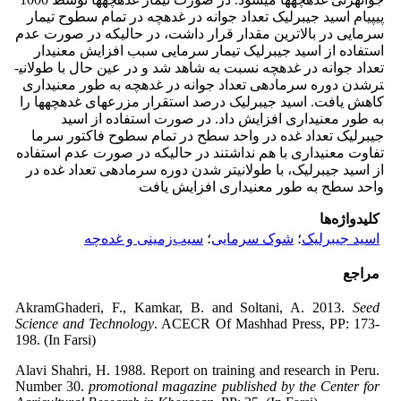
پی­پی­ام اسید جیبرلیک تعداد جوانه در غده­چه در تمام سطوح تیمار
سرمایی در بالاترین مقدار قرار داشت، در حالیکه در صورت عدم
استفاده از اسید جیبرلیک تیمار سرمایی سبب افزایش معنی­دار
تعداد جوانه در غده­چه نسبت به شاهد شد و در عین حال با طولانی­
ترشدن دوره سرمادهی تعداد جوانه در غده­چه به طور معنی­داری
کاهش یافت. اسید جیبرلیک درصد استقرار مزرعه­ای غده­چه­ها را
به طور معنی­داری افزایش داد. در صورت استفاده از اسید
جیبرلیک تعداد غده در واحد سطح در تمام سطوح فاکتور سرما
تفاوت معنی­داری با هم نداشتند در حالیکه در صورت عدم استفاده
از اسید جیبرلیک، با طولانی­تر شدن دوره سرمادهی تعداد غده در
واحد سطح به طور معنی­داری افزایش یافت
کلیدواژه‌ها
اسید جیبرلیک
؛
شوک سرمایی
؛
سیب‌زمینی و غده‌چه
مراجع
AkramGhaderi, F., Kamkar, B. and Soltani, A. 2013.
Seed
Science and Technology
. ACECR Of Mashhad Press, PP: 173-
198. (In Farsi)
Alavi Shahri, H. 1988. Report on training and research in Peru.
Number 30.
promotional magazine published by the Center for