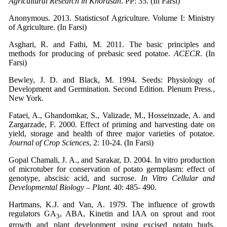
Agricultural Research in Khorasan
. PP: 35. (In Farsi)
Anonymous
. 2013. Statisticsof Agriculture. Volume I: Ministry
of Agriculture. (In Farsi)
Asghari, R. and Fathi, M. 2011. The basic principles and
methods for producing of prebasic seed potatoe.
ACECR
. (In
Farsi)
Bewley, J. D. and Black, M. 1994. Seeds: Physiology of
Development and Germination. Second Edition. Plenum Press.,
New York.
Fataei, A., Ghandomkar, S., Valizade, M., Hosseinzade, A. and
Zargarzade, F. 2000. Effect of priming and harvesting date on
yield, storage and health of three major varieties of potatoe.
Journal of Crop Sciences
, 2: 10-24. (In Farsi)
Gopal Chamali, J. A., and Sarakar, D. 2004. In vitro production
of microtuber for conservation of potato germplasm: effect of
genotype, abscisic acid, and sucrose.
In Vitro Cellular and
Developmental Biology – Plant.
40: 485- 490.
Hartmans, K.J. and Van, A. 1979. The influence of growth
regulators GA
, ABA, Kinetin and IAA on sprout and root
3
growth and plant development using excised potato buds.