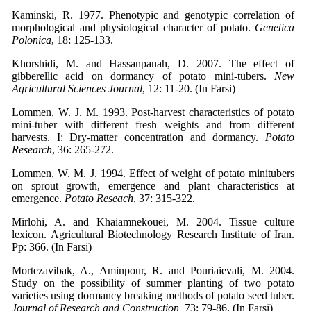
Kaminski, R. 1977. Phenotypic and genotypic correlation of
morphological and physiological character of potato.
Genetica
Polonica
, 18: 125-133.
Khorshidi, M. and Hassanpanah, D. 2007. The effect of
gibberellic acid on dormancy of potato mini-tubers.
New
Agricultural Sciences Journal
, 12: 11-20. (In Farsi)
Lommen, W. J. M. 1993. Post-harvest characteristics of potato
mini-tuber with different fresh weights and from different
harvests. I: Dry-matter concentration and dormancy.
Potato
Research
, 36: 265-272.
Lommen, W. M. J. 1994. Effect of weight of potato minitubers
on sprout growth, emergence and plant characteristics at
emergence.
Potato Reseach
, 37: 315-322.
Mirlohi, A. and Khaiamnekouei, M. 2004. Tissue culture
lexicon. Agricultural Biotechnology Research Institute of Iran.
Pp: 366. (In Farsi)
Mortezavibak, A., Aminpour, R. and Pouriaievali, M. 2004.
Study on the possibility of summer planting of two potato
varieties using dormancy breaking methods of potato seed tuber.
Journal of Research and Construction,
73: 79-86. (In Farsi)