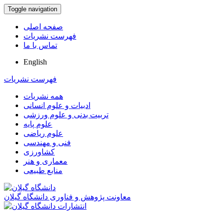
Toggle navigation
صفحه اصلی
فهرست نشریات
تماس با ما
English
فهرست نشریات
همه نشریات
ادبیات و علوم انسانی
تربیت بدنی و علوم ورزشی
علوم پایه
علوم ریاضی
فنی و مهندسی
کشاورزی
معماری و هنر
منابع طبیعی
معاونت پژوهش و فناوری دانشگاه گیلان