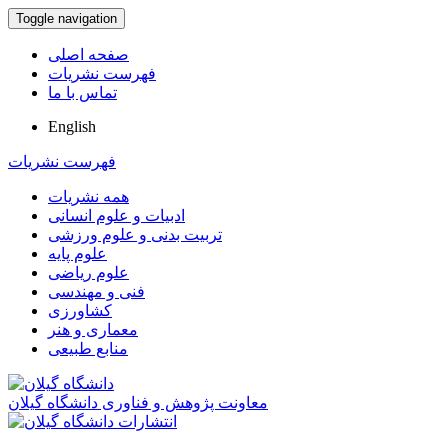
Toggle navigation
صفحه اصلی
فهرست نشریات
تماس با ما
English
فهرست نشریات
همه نشریات
ادبیات و علوم انسانی
تربیت بدنی و علوم ورزشی
علوم پایه
علوم ریاضی
فنی و مهندسی
کشاورزی
معماری و هنر
منابع طبیعی
معاونت پژوهش و فناوری دانشگاه گیلان