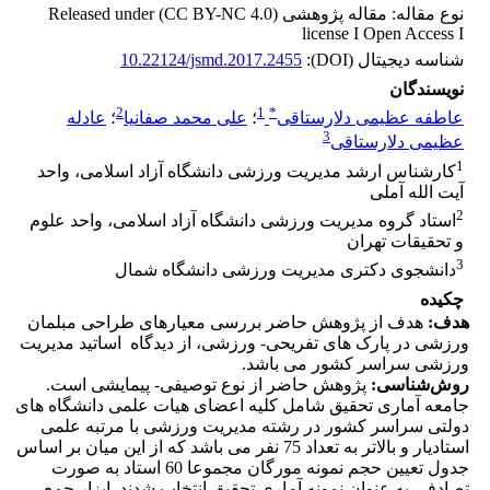
نوع مقاله: مقاله پژوهشی Released under (CC BY-NC 4.0)
license I Open Access I
شناسه دیجیتال (DOI):
10.22124/jsmd.2017.2455
نویسندگان
2
1
*
عاطفه عظیمی دلارستاقی
؛
علی محمد صفانیا
؛
عادله
3
عظیمی دلارستاقی
1
کارشناس ارشد مدیریت ورزشی دانشگاه آزاد اسلامی، واحد
آیت الله آملی
2
استاد گروه مدیریت ورزشی دانشگاه آزاد اسلامی، واحد علوم
و تحقیقات تهران
3
دانشجوی دکتری مدیریت ورزشی دانشگاه شمال
چکیده
هدف:
هدف از پژوهش حاضر بررسی معیارهای طراحی مبلمان
ورزشی در پارک های تفریحی- ورزشی، از دیدگاه اساتید مدیریت
ورزشی سراسر کشور می باشد.
روش‌شناسی:
پژوهش حاضر از نوع توصیفی- پیمایشی است.
جامعه آماری تحقیق شامل کلیه اعضای هیات علمی دانشگاه های
دولتی سراسر کشور در رشته مدیریت ورزشی با مرتبه علمی
استادیار و بالاتر به تعداد 75 نفر می باشد که از این میان بر اساس
جدول تعیین حجم نمونه مورگان مجموعا 60 استاد به صورت
تصادفی به عنوان نمونه آماری تحقیق انتخاب شدند. ابزار جمع