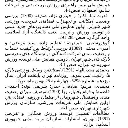
همایش ملی تبیین راهبردی ورزش تربیت بدنی و تفریحات
سالم، اصفهان، صص1-4.
قدرت نما، اکبر؛ و حیدری نژاد، صدیقه (1390).
بررسی
وضعیت امکانات و تجهیزات فضاهای تفریحی- ورزشی
شهر شیراز
، اولین همایش ملی دستاوردهای جدید علمی
در توسعه ورزش و تربیت بدنی، دانشگاه آزاد اسلامی،
واحد گرگان، صص 285-291.
گوهررستمی، حمیدرضا؛ عظیم زاده، سید مرتضی؛ و
امیری، مجتبی (1389).
بررسی ارتباط بین کیفیت خدمات
و رضایت مندی شرکت کنندگان در ایستگاه های تندرستی
پارک های شهر تهران
، دومین همایش ملی توسعه ورزش
شهروندی، تهران، صص 1-3.
محمدی مجد، الهام (1391).
استاندارد وسایل ورزشی پارک
ها رعایت نمی شوند
، روزنامه تهران پایتخت ایران، سال
نوزدهم، شماره 5298، چهارشنبه 25 بهمن ماه، ص2.
محمدی، مریم؛ صادقی، حیدر؛ شریف، پونه؛ احمدی،
فاطمه؛ و قوام بختیار، رزا (1390).
توصیف میزان رضایت
مندی و استقبال شهروندان از مبلمان ورزشی فضای باز
،
اولین همایش ملی تفریحات ورزشی، سازمان ورزش
شهرداری تهران، صص 1-4.
مطالعات تفصیلی توسعه ورزش همگانی و تفریحی
(1381). تهران، انتشارات سازمان تربیت بدنی جمهوری
اسلامی ایران.