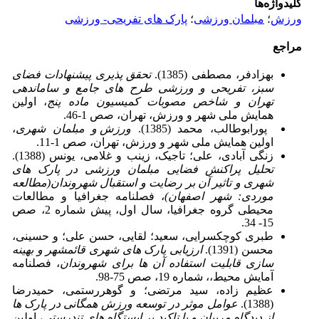
کلیدواژه‌ها
ورزش
؛
مبلمان ورزشی
؛
پارک های تفریحی- ورزشی
مراجع
بهزادفر، مصطفی (1385).
تحقق پذیری پیشنهادات فضای
سبز، تفریحی و ورزشی طرح های جامع و ساماندهی
تهران و شاخص مصوبات کمیسیون ماده پنج
، اولین
همایش ملی شهر و ورزش، تهران، صص 1-46.
پورابوطالب، محمد (1385).
ورزش و مبلمان شهری
،
اولین همایش ملی شهر و ورزش، تهران، صص 1-11.
زنگی آبادی، علی؛ تاجیک، زینب و غلامی، یونس (1388).
تحلیل پراکنش فضایی مبلمان ورزشی در پارک های
شهری و تاثیر آن بر رضایت و استقبال شهروندان(مطالعه
موردی: شهر اصفهان)
، فصلنامه جغرافیا و مطالعات
محیطی گروه جغرافیا، سال اول، پیش شماره 2، صص
15- 34.
طبری کوچکسرایی، سعید؛ لقایی، حسن علی؛ و حسینی،
محسن (1391).
ارزیابی پارک های شهری قائمشهر و بهینه
سازی قابلیت استفاده آن ها برای شهروندان
، فصلنامه
آمایش محیط،، شماره 19، صص 75-98.
عظیم زاده، سید مرتضی؛ و گوهررستمی، حمیدرضا
(1388).
عوامل موثر در توسعه ورزش همگانی در پارک ها
از دیدگاه مربیان و با تاکید بر ایستگاه های تندرستی
، اولین