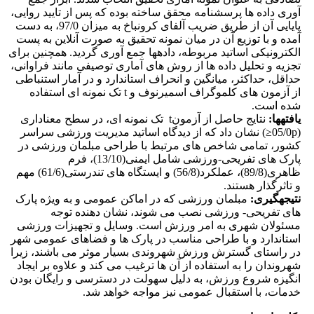
آوری داده ها پرسشنامه محقق ساخته بوده که پس از تایید روایی،
پایایی آن از طریق ضریب آلفای کرونباخ به میزان 97/0، به دست
آمده و با توزیع آن در میان نمونه تحقیق به صورت آنلاین به پست
الکترونیکی اساتید مربوطه، داده­ها جمع آوری گردید. همچنین برای
تجزیه و تحلیل داده ها از روش های آماری توصیفی مانند فراوانی،
حداقل، حداکثر، میانگین و انحراف استاندارد و در آمار استنباطی
از آزمون های کلموگراف اسمیرنوف و t تک نمونه ای استفاده
شده است.
یافته­ها:
نتایج حاصل از آزمونt تک نمونه ای، در سطح معناداری
(05/0p≤) نشان داد که از دیدگاه اساتید مدیریت ورزشی سراسر
کشور، تمامی شاخص های مرتبط با طراحی مبلمان ورزشی در
پارک های تفریحی-ورزشی شامل ایمنی(13/10)، فرم
ظاهری(89/8)، عملکرد(56/8) و ایستگاه های تندرستی(61/6) مهم
و تاثرگذار هستند.
نتیجه­گیری:
مبلمان ورزشی که در اماکن عمومی و به ویژه پارک
های تفریحی- ورزشی نصب می شوند، نشان دهنده توجه
مسئولان شهری به امر ورزش است. وسایل و تجهیزات ورزشی
استاندارد و با طراحی مناسب در پارک ها و فضاهای عمومی شهر
در راستای گسترش ورزش شهروندی بسیار موثر می باشند، زیرا
شهروندان را به استفاده از آن ها ترغیب می کند و علاوه بر ایجاد
انگیزه شروع ورزش، به دلیل سهولت در دسترسی و رایگان بودن
خدمات، با استقبال عمومی نیز مواجه خواهد شد.