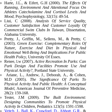
Harte, J.L., & Eifert, G.H (2000).
The Effects Of
Running, Environment And Attentional Focus On
Athletes Catecholamine And Cortisol Levels And
Mood
, Psychophysiology, 32(15): 49-54.
Liui, C (2008).
Analysis Of Service Quality,
Customer Satisfaction And Customer Loyalty Of
Commercial Swim Clubs In Taiwan
, Dissertation,
Alabama University.
Pretty, J., Griffin, M., Sellens, M., & Pretty, C
(2003).
Green Exercise: Complementary Roles Of
Nature, Exercise And Diet In Physical And
Emotional Well-Being And Implications For Public
Health Policy
, University Of Essex.
Renee, l.w (2007).
Active Recreation In Parks: Can
Park Design And Facilities Promote Use And
Physical Activity?,
Portland State University.
Ariane, L., Andrew, J., Deborah, A., & Cohen,
M.D (2005).
The Significance Of Parks To
Physical Activity And Public Health: A Conceptual
Model
, American Journal Of Preventive Medicine,
28(2): 159-168.
Tester, J.M (2009).
The Built Environment:
Designing Communities To Promote Physical
Activity In Children
, Pediatrics 123(5): 1591-1598.
Veitch, J
.,
Ball, K
.,
Crawford, D
.,
Abbott, G.R
., &