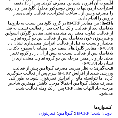
آبلیمو به آن افزوده شده بود مصرف کردند. پس از 15 دقیقه
استراحت آزمودنی­ها به روش دوسوکور محلول گلوتامین و دارونما
را مصرف و پس از 1 ساعت استراحت، فعالیت وامانده‌ساز
بروس را انجام دادند.
یافته‌ها
:
بین مقادیر hs-CRP در گروه گلوتامین نسبت به دارونما
بلافاصله بعد از فعالیت و یک ساعت بعد از فعالیت نسبت به قبل
از فعالیت تفاوت معنی­داری مشاهده نشد. مقادیر گلوکز، انسولین
و فیبرینوژن خون بلافاصله پس از فعالیت بین دو گروه تفاوت
معنی­دار و نسبت به قبل از فعالیت افزایش معنی‌داری نشان داد
(05/0>p). مقادیر گلبول‌های سفید خون مشابه با سطوح لاکتات،
بلافاصله پس از فعالیت نسبت به پیش از آن در دو گروه تغییر
معنی دار و در همین مرحله بین دو گروه تفاوت معنی‌داری را
نشان داد (05/0>p).
نتیجه‌گیری
:
به نظر می­رسد مصرف گلوتامین پیش از فعالیت
ورزشی شدید از افزایش hs-CRP سرم پس از فعالیت جلوگیری
کرده اما نتوانسته مانع از افزایش فیبرینوژن شود. به طور کلی
مصرف مکمل گلوتامین احتمالاً موجب کاهش مهمترین شاخص
مرحله حاد التهاب یعنی CRP پس از یک وهله فعالیت شدید
می‌شود.
کلیدواژه‌ها
دویدن شدید
؛
Hs-CRP
؛
گلوتامین
؛
فیبرینوژن