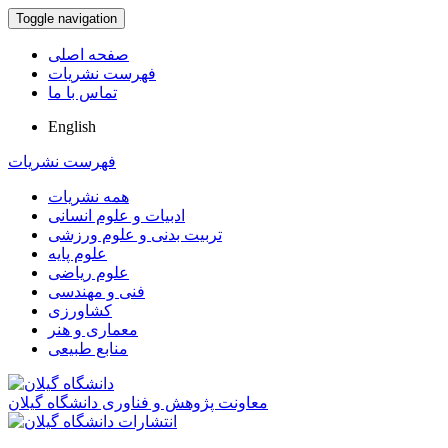
Toggle navigation
صفحه اصلی
فهرست نشریات
تماس با ما
English
فهرست نشریات
همه نشریات
ادبیات و علوم انسانی
تربیت بدنی و علوم ورزشی
علوم پایه
علوم ریاضی
فنی و مهندسی
کشاورزی
معماری و هنر
منابع طبیعی
معاونت پژوهش و فناوری دانشگاه گیلان