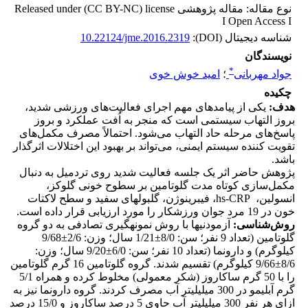
نوع مقاله: مقاله پژوهشی Released under (CC BY-NC) license
I Open Access I
شناسه دیجیتال (DOI):
10.22124/jme.2016.2319
نویسندگان
*
جواد مهربانی
؛
امید خوش خوی
چکیده
هدف
:
یکی از پیامدهای مهم اجرای فعالیت‌های ورزشی شدید،
بروز التهاب سیستمی است که منجر به اُفت عملکرد و بروز
پاسخ‌های مرحله حاد التهاب می‌شود. احتمالاً مصرف مکمل‌های
تقویت کننده سیستم ایمنی، می‌تواند بر بهبود این اختلالات اثرگذار
باشد.
پژوهش حاضر اثر یک جلسه فعالیت شدید روی تردمیل به دنبال
مکمل‌سازی کوتاه مدت گلوتامین بر سطوح خونی گلوکز،
انسولین، hs-CRP، فیبرینوژن، گلبولهای سفید و سطح لاکتات
خون در 19 مرد جوان ورزشکار را مورد ارزیابی قرار داده است.
روش‌شناسی:
آزمودنی­ها با روش نمونه‎گیری تصادفی به دو گروه
گلوتامین (تعداد 9 نفر؛ سن: 8/0±1/21 سال؛ وزن: 2/6±9/68
کیلوگرم) و دارونما (تعداد 10 نفر؛ سن: 6/0±9/20 سال؛ وزن:
8/6±9/66 کیلوگرم) تقسیم شدند. گروه گلوتامین 16 گرم گلوتامین
را با 50 گرم ساکاروز (شکر معمولی) مخلوط کرده و همراه 5/1
گرم آبلیمو در 300 میلی­لیتر آب مصرف کردند. گروه دارونما نیز به
ازای هر نفر 300 میلی­لیتر آب حاوی 5 درصد ساکاروز و 15/0 درصد