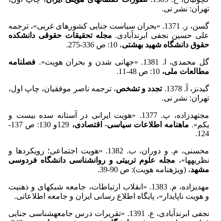
تهران:‌ نشر نی.
گسن، ر. 1371. «بحران سیاست جنایی کشورهای غربی»، ترجمه
علی حسین نجفی ابرندآبادی.
مجله تحقیقات حقوقی دانشکده
حقوق دانشگاه شهید بهشتی
، 10: ص 336-275.
گل محمدی، ا. 1381. «جهانی شدن و بحران هویت».
فصلنامه
مطالعات ملی،
10: ص 48-11.
گیدنز، آ. 1378.
تجدد و تشخص
، ترجمه ناصر موفقیان، چاپ اول،
تهران: نشر نی.
مجتهدزاده، پ. 1377. «هویت ایرانی در آستانه سده بیست و
یکم».
ماهنامه اطلاعات سیاسی- اقتصادی،
129و 130: ص 137-
124.
محسنی، م. و دوران، ب. 1382. «هویت اجتماعی؛ رویکردها و
نظریه­ها»،
مجله علوم تربیتی و روانشناسی دانشگاه فردوسی
مشهد
، (ویژه­نامه هویت): ص 90-39.
مهدی­زاده، م. 1383. «انقلاب ارتباطات، جامعه شبکه­ای و ذهنیت
و هویت ناپایدار»، پایگاه اطلاع رسانی ایران و جامعه اطلاعاتی.
نجفی ابرندآبادی، ع. 1391. «تقریرات درس جامعه­شناسی جنایی