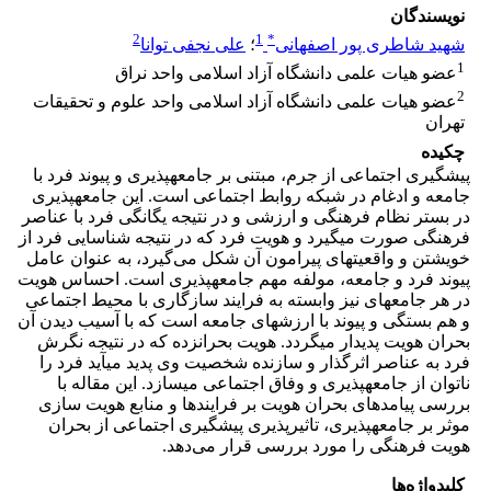
نویسندگان
2
1
*
شهید شاطری پور اصفهانی
؛
علی نجفی توانا
1
عضو هیات علمی دانشگاه آزاد اسلامی واحد نراق
2
عضو هیات علمی دانشگاه آزاد اسلامی واحد علوم و تحقیقات
تهران
چکیده
پیشگیری اجتماعی از جرم، مبتنی بر جامعه­پذیری و پیوند فرد با
جامعه و ادغام در شبکه روابط اجتماعی است. این جامعه­پذیری
در بستر نظام فرهنگی و ارزشی و در نتیجه یگانگی فرد با عناصر
فرهنگی صورت می­گیرد و هویت فرد که در نتیجه شناسایی فرد از
خویشتن و واقعیت­های پیرامون آن شکل می‌گیرد، به عنوان عامل
پیوند فرد و جامعه، مولفه مهم جامعه­پذیری است. احساس‏ هویت
در هر جامعه­ای نیز وابسته به فرایند سازگارى با محیط اجتماعى
و هم بستگی و پیوند با ارزش‏های جامعه است که با آسیب دیدن آن
بحران هویت پدیدار می­گردد. هویت‏ بحران‏زده که در نتیجه نگرش
فرد به عناصر اثرگذار و سازنده شخصیت وى پدید می­آید فرد را
ناتوان از جامعه­پذیری و وفاق اجتماعی می­سازد. این مقاله با
بررسی پیامدهای بحران هویت بر فرایندها و منابع هویت سازی
موثر بر جامعه­پذیری، تاثیرپذیری پیشگیری اجتماعی از بحران
هویت فرهنگی را مورد بررسی قرار می‌دهد.
کلیدواژه‌ها