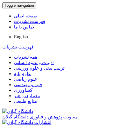
Toggle navigation
صفحه اصلی
فهرست نشریات
تماس با ما
English
فهرست نشریات
همه نشریات
ادبیات و علوم انسانی
تربیت بدنی و علوم ورزشی
علوم پایه
علوم ریاضی
فنی و مهندسی
کشاورزی
معماری و هنر
منابع طبیعی
معاونت پژوهش و فناوری دانشگاه گیلان