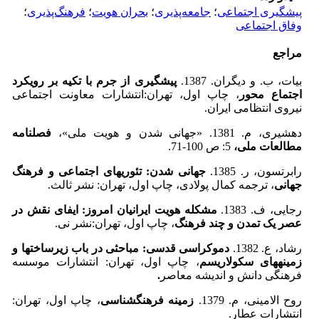
پیشگیری اجتماعی
؛
جامعه‌پذیری
؛
بحران هویت
؛
فرهنگ‌پذیری
؛
وفاق اجتماعی
مراجع
بیات، ب. و دیگران. 1387.
پیشگیری از جرم با تکیه بر رویکرد
اجتماع محور
، چاپ اول، تهران:‌انتشارات معاونت اجتماعی
نیروی انتظامی ایران.
دهشیری، م. 1381. «جهانی شدن و هویت ملی»،
فصلنامه
مطالعات ملی،
5: ص 100-71.
رابرتسون، ر. 1385.
جهانی شدن: تئوری­های اجتماعی و فرهنگ
جهانی
، ترجمه کمال پولادی، چاپ اول، تهران: نشر ثالث.
رجایی، ف. 1383.
مشکله هویت ایرانیان امروز: ایفای نقش در
عصر یک تمدن و چند فرهنگ
، چاپ اول، تهران:‌نشر نی.
رشاد، ع. 1382.
دموکراسی قدسی: مباحثی در باب زیرساخت­ها و
زمینه­های سکولاریسم
، چاپ اول، تهران: انتشارات موسسه
فرهنگی دانش و اندیشه معاصر
.
روح الامینی، م. 1379.
زمینه فرهنگ­شناسی
، چاپ اول، تهران:
انتشارات عطار.