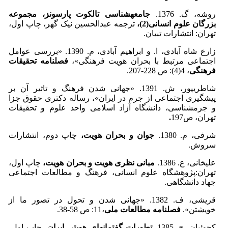
روشه، گ. 1376.
جامعه­شناسی تالکوت پارسونز، مجموعه
بزرگان علوم انسانی(2)،
ترجمه عبدالحسین نیک گهر، چاپ اول،
تهران: انتشارات تبیان.
زارع شاه آبادی، ا. و ابراهیم آبادی، م. 1390. «بررسی عوامل
اجتماعی مرتبط با بحران هویت فرهنگی»،
فصلنامه تحقیقات
فرهنگی
، 4(4): ص 228-207.
شاطری­پور، ش. 1391. «جهانی شدن فرهنگ و تاثیر آن بر
پیشگیری اجتماعی از جرم در ایران»، رساله دکتری حقوق جزا
و جرم­شناسی، دانشگاه آزاد اسلامی واحد علوم و تحقیقات
تهران، ص197
.
شرفی، م. 1380.
جوان و بحران هویت،
چاپ دوم، انتشارات
سروش.
علیخانی، ع. 1386.
مبانی نظری هویت و بحران هویت،
چاپ اول،
تهران:‌پژوهشگاه علوم انسانی، فرهنگ و مطالعات اجتماعی
جهاد دانشگاهی.
قریشی، ف. 1382. «جهانی شدن و تحول در تصور ما از
خویشتن».
فصلنامه مطالعات ملی
،11: ص 58-38.
کچوئیان، ح. 1385.
تطورات گفتمان­های هویتی ایران
، چاپ اول،