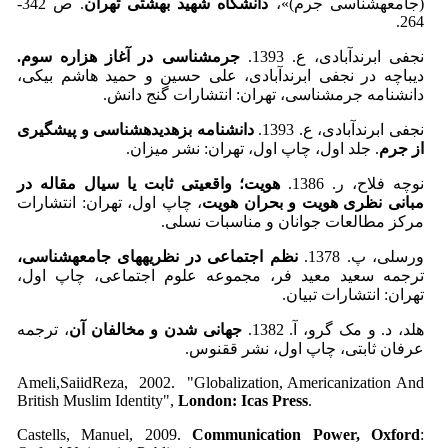
(جامعه­شناسی جرم)»،
دانشگاه شهید بهشتی تهران
. ص 342-
264.
نجفی ابرندآبادی، ع. 1393.
جرم­شناسی در آغاز هزاره سوم.
دیباچه در نجفی ابرندآبادی، علی حسین و حمید هاشم بیکی،
دانشنامه جرمشناسی، تهران: انتشارات گنج دانش.
نجفی ابرندآبادی، ع. 1393.
دانشنامه بزه­دیده­شناسی و پیشگیری
از جرم
. جلد اول، چاپ اول، تهران: نشر میزان.
نوچه فلاح، ر. 1386.
هویت؛ واقعیتی ثابت یا سیال مقاله در
مبانی نظری هویت و بحران هویت
، چاپ اول، تهران: انتشارات
مرکز مطالعات جوانان و مناسبات نسلی.
ورسلی، پ. 1378.
نظم اجتماعی در نظریه­های جامعه­شناسی،
ترجمه سعید معید فر، مجموعه علوم اجتماعی، چاپ اول،
تهران: انتشارات تبیان.
هلد، د. و مک گرو، آ. 1382.
جهانی شدن و مخالفان آن
، ترجمه
عرفان ثابتی، چاپ اول، نشر ققنوس.
Ameli,SaiidReza, 2002. "Globalization, Americanization And
British Muslim Identity",
London: Icas Press
.
Castells, Manuel, 2009.
Communication Power, Oxford
: