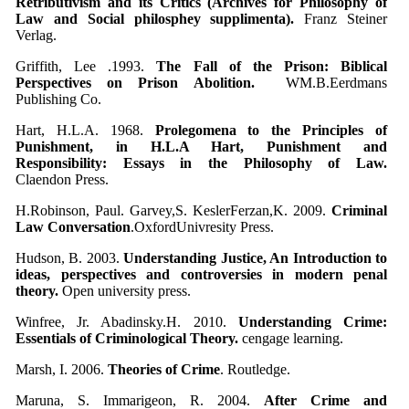
Retributivism and its Critics (Archives for Philosophy of
Law and Social philosphey supplimenta).
Franz Steiner
Verlag.
Griffith, Lee .1993.
The Fall of the Prison: Biblical
Perspectives on Prison Abolition.
WM.B.Eerdmans
Publishing Co.
Hart, H.L.A. 1968.
Prolegomena to the Principles of
Punishment, in H.L.A Hart,
Punishment and
Responsibility: Essays in the Philosophy of Law
.
Claendon Press.
H.Robinson, Paul. Garvey,S. KeslerFerzan,K. 2009.
Criminal
Law Conversation
.OxfordUnivresity Press.
Hudson, B. 2003.
Understanding Justice, An Introduction to
ideas, perspectives and controversies in modern penal
theory.
Open university press.
Winfree, Jr. Abadinsky.H. 2010.
Understanding Crime:
Essentials of Criminological Theory.
cengage learning.
Marsh, I. 2006.
Theories of Crime
. Routledge.
Maruna, S. Immarigeon, R. 2004.
After Crime and