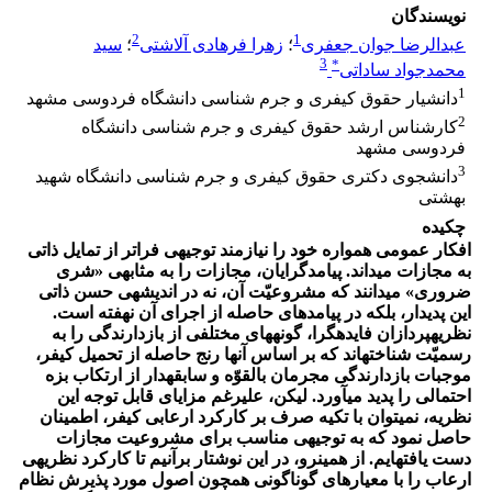
نویسندگان
2
1
عبدالرضا جوان جعفری
؛
زهرا فرهادی آلاشتی
؛
سید
3
*
محمدجواد ساداتی
1
دانشیار حقوق کیفری و جرم شناسی دانشگاه فردوسی مشهد
2
کارشناس ارشد حقوق کیفری و جرم شناسی دانشگاه
فردوسی مشهد
3
دانشجوی دکتری حقوق کیفری و جرم شناسی دانشگاه شهید
بهشتی
چکیده
افکار عمومی همواره خود را نیازمند توجیهی فراتر از تمایل ذاتی
به مجازات می­داند. پیامدگرایان، مجازات را به مثابه­ی «شری
ضروری­» می­دانند که مشروعیّت آن، نه در اندیشه­ی حسن ذاتی
این پدیدار، بلکه در پیامدهای حاصله از اجرای آن نهفته است.
نظریه­پردازان فایده­گرا، گونه­های مختلفی از بازدارندگی را به
رسمیّت شناخته­اند که بر اساس آنها رنج حاصله از تحمیل کیفر،
موجبات بازدارندگی مجرمان بالقوّه و سابقه­دار از ارتکاب بزه
احتمالی را پدید می­آورد. لیکن، علیرغم مزایای قابل توجه این
نظریه، نمی­توان با تکیه صرف بر کارکرد ارعابی کیفر، اطمینان
حاصل نمود که به توجیهی مناسب برای مشروعیت مجازات
دست یافته­ایم. از همین­رو، در این نوشتار برآنیم تا کارکرد نظریه­ی
ارعاب را با معیارهای گوناگونی همچون اصول مورد پذیرش نظام