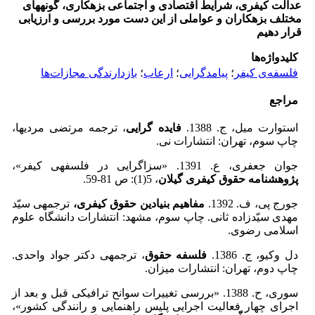
عدالت کیفری، شرایط اقتصادی و اجتماعی بزهکاری، گونه­های
مختلف بزهکاران و عواملی از این دست مورد بررسی و ارزیابی
قرار دهیم
کلیدواژه‌ها
فلسفه‌ی کیفر
؛
پیامدگرایی
؛
ارعاب
؛
بازدارندگی مجازات‌ها
مراجع
استوارت میل، ج. 1388.
فایده گرایی
، ترجمه­ مرتضی مردیها،
چاپ سوم، تهران:‌ انتشارات نی.
جوان جعفری، ع. 1391. «سزاگرایی در فلسفه­ی کیفر»،
پژوهشنامه حقوق کیفری گیلان
، 5(1): ص 81-59.
جورج پی، ف. 1392.
مفاهیم بنیادین حقوق کیفری،
ترجمه­ی سیّد
مهدی سیّدزاده ثانی. چاپ سوم، مشهد: انتشارات دانشگاه علوم
اسلامی رضوی.
دل وکیو، ج. 1386.
فلسفه حقوق
، ترجمه­ی دکتر جواد واحدی.
چاپ دوم، تهران: انتشارات میزان.
سوری، ح. 1388. «­بررسی تغییرات سوانح ترافیکی قبل و بعد از
اجرای چهار فعالیت اجرایی پلیس راهنمایی و رانندگی کشور»،