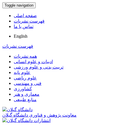
Toggle navigation
صفحه اصلی
فهرست نشریات
تماس با ما
English
فهرست نشریات
همه نشریات
ادبیات و علوم انسانی
تربیت بدنی و علوم ورزشی
علوم پایه
علوم ریاضی
فنی و مهندسی
کشاورزی
معماری و هنر
منابع طبیعی
معاونت پژوهش و فناوری دانشگاه گیلان