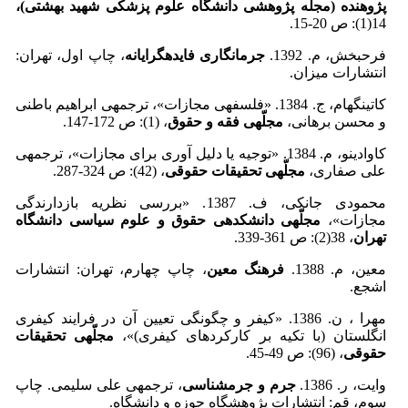
پژوهنده (مجلّه پژوهشی دانشگاه علوم پزشکی شهید بهشتی)،
14(1): ص 20-15.
فرح­بخش، م. 1392.
جرم­انگاری فایده­گرایانه
، چاپ اول، تهران:
انتشارات میزان.
کاتینگهام، ج. 1384. ­«­­فلسفه­ی مجازات»، ترجمه­ی ابراهیم باطنی
و محسن برهانی،
مجلّه­ی فقه و حقوق
، (1): ص 172-147.
کاوادینو، م. 1384. «توجیه یا دلیل آوری برای مجازات»، ترجمه­ی
علی صفاری،
مجلّه­ی تحقیقات حقوقی
، (42): ص 324-287.
محمودی جانکی، ف. 1387. «­­بررسی نظریه بازدارندگی
مجازات»،
مجلّه­ی دانشکده­ی حقوق و علوم سیاسی دانشگاه
تهران
، 38(2): ص 361-339.
معین، م. 1388.
فرهنگ معین
، چاپ چهارم، تهران: انتشارات
اشجع.
مهرا ، ن. 1386. «کیفر و چگونگی تعیین آن در فرایند کیفری
انگلستان (با تکیه بر کارکردهای کیفری)»،
مجلّه­ی تحقیقات
حقوقی
، (96): ص 49-45.
وایت، ر. 1386.
جرم و جرم­شناسی
، ترجمه­ی علی سلیمی. چاپ
سوم، قم: انتشارات پژوهشگاه حوزه و دانشگاه.