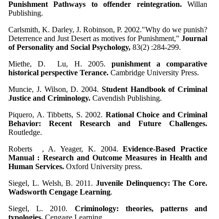
Punishment Pathways to offender reintegration.
Willan
Publishing.
Carlsmith, K. Darley, J. Robinson, P. 2002."Why do we punish?
Deterrence and Just Desert as motives for Punishment,"
Journal
of Personality and Social Psychology,
83(2) :284-299.
Miethe, D. Lu, H. 2005.
punishment a comparative
historical perspective Terance.
Cambridge University Press.
Muncie, J. Wilson, D. 2004.
Student Handbook of Criminal
Justice and Criminology.
Cavendish Publishing.
Piquero, A. Tibbetts, S. 2002.
Rational Choice and Criminal
Behavior: Recent Research and Future Challenges.
Routledge.
Roberts , A. Yeager, K. 2004.
Evidence-Based Practice
Manual : Research and Outcome Measures in Health and
Human Services.
Oxford University press.
Siegel, L. Welsh, B. 2011.
Juvenile Delinquency: The Core.
Wadsworth Cengage Learning
.
Siegel, L. 2010.
Criminology­: theories, patterns and
typologies.
Cengage Learning.