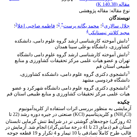
مقاله (
140.38 K
)
نوع مقاله: مقاله پژوهشی
نویسندگان
3
2
*
1
جلال سالاری
؛
محمد یگانه پرست
؛
فاطمه صاحبی اعلا
؛
4
مجید کلانتر نیستانکی
1
دانش آموخته کارشناسی ارشد گروه علوم دامی، دانشکده
کشاورزی، دانشگاه بوعلی سینا همدان
2
دانش آموخته کارشناسی ارشد گروه علوم دامی دانشگاه
تهران و عضو هیات علمی مرکز تحقیقات کشاورزی و منابع
طبیعی استان قم
3
دانشجوی دکتری گروه علوم دامی، دانشکده کشاورزی،
دانشگاه فردوسی مشهد
4
دانشجوی دکتری گروه علوم دامی دانشگاه شهرکرد و عضو
هیات علمی مرکز تحقیقات کشاورزی و منابع طبیعی استان قم
چکیده
آزمایشی به منظور بررسی اثرات استفاده از کلریدآمونیوم
(NH
Cl) و کلریدپتاسیم (KCl) صنعتی در جیره دوره رشد (22 تا
4
42 روزگی) جوجه‌های گوشتی نر در شرایط تنش گرمایی تابستان
استان قم (دمای 23 تا 41 درجة سانتی‌گراد) انجام شد. آزمایش در
قالب طرح کاملاً تصادفی با 10 تیمار و 4 تکرار و 19 قطعه جوجه