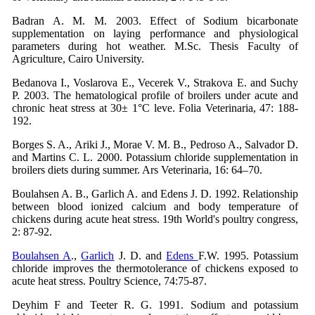
Badran A. M. M. 2003. Effect of Sodium bicarbonate
supplementation on laying performance and physiological
parameters during hot weather. M.Sc. Thesis Faculty of
Agriculture, Cairo University.
Bedanova I., Voslarova E., Vecerek V., Strakova E. and Suchy
P. 2003. The hematological profile of broilers under acute and
chronic heat stress at 30± 1°C leve. Folia Veterinaria, 47: 188-
192.
Borges S. A., Ariki J., Morae V. M. B., Pedroso A., Salvador D.
and Martins C. L. 2000. Potassium chloride supplementation in
broilers diets during summer. Ars Veterinaria, 16: 64–70.
Boulahsen A. B., Garlich A. and Edens J. D. 1992. Relationship
between blood ionized calcium and body temperature of
chickens during acute heat stress. 19th World's poultry congress,
2: 87-92.
Boulahsen A
.,
Garlich
J. D. and
Edens
F.W. 1995. Potassium
chloride improves the thermotolerance of chickens exposed to
acute heat stress. Poultry Science, 74:75-87.
Deyhim F and Teeter R. G. 1991. Sodium and potassium