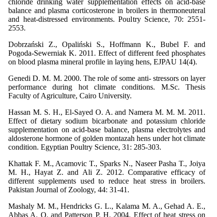
chloride drinking water supplementation effects on acid-base
balance and plasma corticosterone in broilers in thermoneuteral
and heat-distressed environments. Poultry Science, 70: 2551-
2553.
Dobrzański Z., Opaliński S., Hoffmann K., Bubel F. and
Pogoda-Sewerniak K. 2011. Effect of different feed phosphates
on blood plasma mineral profile in laying hens, EJPAU 14(4).
Genedi D. M. M. 2000. The role of some anti- stressors on layer
performance during hot climate conditions. M.Sc. Thesis
Faculty of Agriculture, Cairo University.
Hassan M. S. H., El-Sayed O. A. and Namera M. M. M. 2011.
Effect of dietary sodium bicarbonate and potassium chloride
supplementation on acid-base balance, plasma electrolytes and
aldosterone hormone of golden montazah hens under hot climate
condition. Egyptian Poultry Science, 31: 285-303.
Khattak F. M., Acamovic T., Sparks N., Naseer Pasha T., Joiya
M. H., Hayat Z. and Ali Z. 2012. Comparative efficacy of
different supplements used to reduce heat stress in broilers.
Pakistan Journal of Zoology, 44: 31-41.
Mashaly M. M., Hendricks G. L., Kalama M. A., Gehad A. E.,
Abbas A. O. and Patterson P. H. 2004. Effect of heat stress on