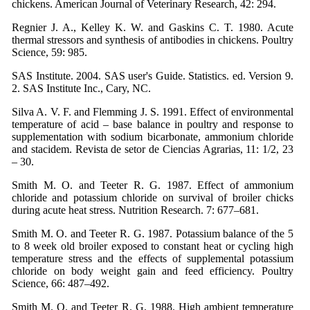
chickens. American Journal of Veterinary Research, 42: 294.
Regnier J. A., Kelley K. W. and Gaskins C. T. 1980. Acute
thermal stressors and synthesis of antibodies in chickens. Poultry
Science, 59: 985.
SAS Institute. 2004. SAS user's Guide. Statistics. ed. Version 9.
2. SAS Institute Inc., Cary, NC.
Silva A. V. F. and Flemming J. S. 1991. Effect of environmental
temperature of acid – base balance in poultry and response to
supplementation with sodium bicarbonate, ammonium chloride
and stacidem. Revista de setor de Ciencias Agrarias, 11: 1/2, 23
– 30.
Smith M. O. and Teeter R. G. 1987. Effect of ammonium
chloride and potassium chloride on survival of broiler chicks
during acute heat stress. Nutrition Research. 7: 677–681.
Smith M. O. and Teeter R. G. 1987. Potassium balance of the 5
to 8 week old broiler exposed to constant heat or cycling high
temperature stress and the effects of supplemental potassium
chloride on body weight gain and feed efficiency. Poultry
Science, 66: 487–492.
Smith M. O. and Teeter R. G. 1988. High ambient temperature