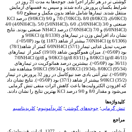
گوشتی نر در هر تکرار اجرا شد. جوجه‌ها به مدت 21 روز در
شرایط یکسان پرورش داده شدند و سپس به قفس­های آزمایش
منتقل شدند. تیمارها شامل شاهد بدون مکمل و سطوح 6/0
(6/0KCl)، 7/0 (7/0KCl)، 8/0 (8/0KCl) و 9/0 (9/0KCl) درصد KCl
صنعتی و 3/0 (3/0NH4Cl)، 4/0 (4/0NH4Cl)، 5/0 (5/0NH4Cl)، 6/0
(6/0NH4Cl) و 7/0 (7/0NH4Cl) درصد NH4Cl صنعتی بودند. نتایج
نشان داد افزایش وزن در تیمارهای 9/0KCl (g 8/1330) و
7/0NH4Cl (g 6/1306) بیشتر از شاهد (g 1187) بود (05/0P<).
ضریب تبدیل غذایی تیمار 6/0NH4Cl (57/1) کمتر از شاهد(78/1)
بود (05/0P<). میزان هموگلوبین شاهد (19/10) کمتر از تیمارهای
8/0KCl (g/dl 46/11) و 9/0KCl (g/dl 83/11) و 7/0NH4Cl (g/dl
36/11) بود (05/0P<). بیشترین درصد هماتوکریت در تیمارهای
6/0KCl (19/34)، 8/0KCl (95/34) و 9/0KCl (99/34) مشاهده شد
(05/0P<). تیتر آنتی بادی ضد نیوکاسل در روز 32 پرورش در تیمار
9/0KCl (35/2) بیشتر از شاهد (37/1) بود (05/0P<). نتایج نشان داد
که افزودن الکترولیت‌ها باعث کاهش اثرات منفی تنش گرمایی
می‌شود و مقدار 8/0 و 9/0 درصد KCl بهترین نتایج را نشان دادند.
کلیدواژه‌ها
تنش گرمایی
؛
جوجه‌های گوشتی
؛
کلریدآمونیوم
؛
کلریدپتاسیم
مراجع
آرشامی ج. و حسابی نامغی ع. ر. 1377. اثرات فیزیولوژیکی