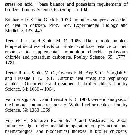
stress on acid – base balance and potassium requirements of
broilers. Poultry Science, 65 (Suppl.1): 194.
Subbarao D. S. and Glick B. 1973. Immuno - supprcssive action
of heat in chicken. Proc. Soc. Experimental Biology and
Medicine, 133: 445.
Teeter R. G. and Smith M. O. 1986. High chronic ambient
temperature stress effects on broiler acid-base balance on their
response to supplemental ammonium chloride, potassium
chloride and potassium carbonate. Poultry Science, 65: 1777–
1781.
Teeter R. G., Smith M. O., Owens F. N., Arp S. C., Sangiah S.
and Breazile J. E. 1985. Chronic heat stress and respiratory
alkalosis: Occurrence and treatment in broiler chicks. Poultry
Science, 64: 1060 – 1064.
Van der zijpp A. J. and Leenstra F. R. 1980. Genetic analysis of
the humoral immune response of White Leghorn chicks. Poultry
Science, 59: 1363-1369.
Vecerek V., Strakova E., Suchy P. and Voslarova E. 2002.
Influence high environmental temperature on production and
haematological and biochemical indexes in broiler chickens.