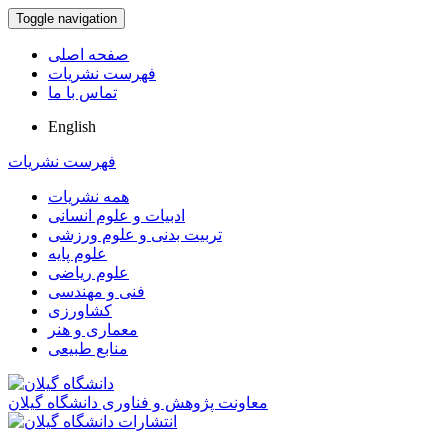
Toggle navigation
صفحه اصلی
فهرست نشریات
تماس با ما
English
فهرست نشریات
همه نشریات
ادبیات و علوم انسانی
تربیت بدنی و علوم ورزشی
علوم پایه
علوم ریاضی
فنی و مهندسی
کشاورزی
معماری و هنر
منابع طبیعی
معاونت پژوهش و فناوری دانشگاه گیلان