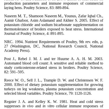
production parameters and immune responses of commercial
laying hens. Poultry Science, 83: 889-894.
Naseem M. T., Shamoon Naseem M., Younus, Zafar Iqbal Ch.,
Aamir Ghafoor, Asim Aslamand and Akhter S. 2005. Effect of
potassium chloride and sodium bicarbonate supplementation on
thermotolerance of broilers exposed to heat stress. International
Journal of Poultry Science, 4: 891-895.
NRC. 1994. Nutrient Requirements of Poultry, 9th rev. edn, p.
27 (Washington, DC, National Research Council, National
Academy Press).
Post J., Rebel J. M. J. and ter Huurne A. A. H. M. 2003.
Automated blood cell count: A sensitive and reliable method to
study corticosterone-related stress in broilers. Poultry Science,
82: 591–595.
Reece W. O., Sell J. L., Trample D. W. and Christensen W. F.
2000. Effect of dietary potassium supplementation for growing
turkeys on leg weakness, plasma potassium concentration and
selected blood variables. Poultry Science, 79: 1120-1126.
Regnier J. A. and Kelley K. W. 1981. Heat and cold stress
suppresses
in vivo
and
in vitro
cellular immune responses of