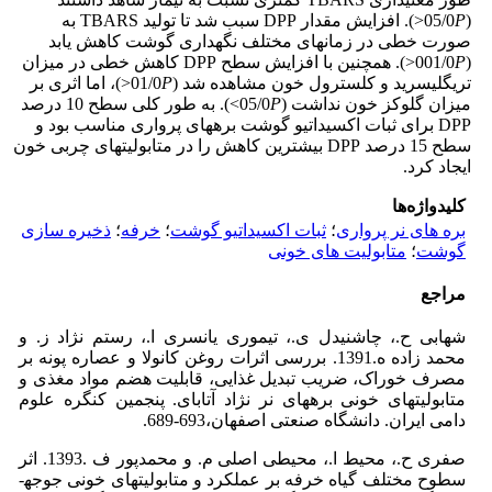
(05/0
P
<). افزایش مقدار DPP سبب شد تا تولید TBARS به
صورت خطی در زمان­های مختلف نگهداری گوشت کاهش یابد
(001/0
P
<). همچنین با افزایش سطح DPP کاهش خطی در میزان
تری­گلیسرید و کلسترول خون مشاهده شد (01/0
P
<)، اما اثری بر
میزان گلوکز خون نداشت (05/0
P
>). به طور کلی سطح 10 درصد
DPP برای ثبات اکسیداتیو گوشت بره­های پرواری مناسب بود و
سطح 15 درصد DPP بیشترین کاهش را در متابولیت­های چربی­ خون
ایجاد کرد.
کلیدواژه‌ها
بره های نر پرواری
؛
ثبات اکسیداتیو گوشت
؛
خرفه
؛
ذخیره سازی
گوشت
؛
متابولیت های خونی
مراجع
شهابی ح.، چاشنی­دل ی.، تیموری یانسری ا.، رستم نژاد ز. و
محمد زاده ه.1391. بررسی اثرات روغن کانولا و عصاره پونه بر
مصرف خوراک، ضریب تبدیل غذایی، قابلیت هضم مواد مغذی و
متابولیت­های خونی بره­های نر نژاد آتابای. پنجمین کنگره علوم
دامی ایران. دانشگاه صنعتی اصفهان،693-689.
صفری ح.، محیط ا.، محیطی اصلی م. و محمدپور ف .1393. اثر
سطوح مختلف گیاه خرفه بر عملکرد و متابولیت­های خونی جوجه­