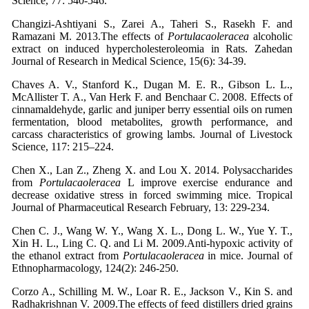
Science, 77: 540-546.
Changizi-Ashtiyani S., Zarei A., Taheri S., Rasekh F. and
Ramazani M. 2013.The effects of
Portulacaoleracea
alcoholic
extract on induced hypercholesteroleomia in Rats. Zahedan
Journal of Research in Medical Science, 15(6): 34-39.
Chaves A. V., Stanford K., Dugan M. E. R., Gibson L. L.,
McAllister T. A., Van Herk F. and Benchaar C. 2008. Effects of
cinnamaldehyde, garlic and juniper berry essential oils on rumen
fermentation, blood metabolites, growth performance, and
carcass characteristics of growing lambs. Journal of Livestock
Science, 117: 215–224.
Chen X., Lan Z., Zheng X. and Lou X. 2014. Polysaccharides
from
Portulacaoleracea
L improve exercise endurance and
decrease oxidative stress in forced swimming mice. Tropical
Journal of Pharmaceutical Research February, 13: 229-234.
Chen C. J., Wang W. Y., Wang X. L., Dong L. W., Yue Y. T.,
Xin H. L., Ling C. Q. and Li M. 2009.Anti-hypoxic activity of
the ethanol extract from
Portulacaoleracea
in mice. Journal of
Ethnopharmacology, 124(2): 246-250.
Corzo A., Schilling M. W., Loar R. E., Jackson V., Kin S. and
Radhakrishnan V. 2009.The effects of feed distillers dried grains