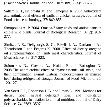
(Kakinoha-cha). Journal of Food Chemistry, 89(4): 569-575.
Sallam K. I., Ishioroshi M. and Samejima K. 2004.Antioxidant
and antimicrobial effects of garlic in chicken sausage. Journal of
Food science technology, 37: 849-855.
Simopoulos A. P. 2004. Omega-3 fatty acids and antioxidants in
edible wild plants. Journal of Biological Research, 37(2): 263-
277.
Simitzis P. E., Deligeorgis S. G., Bizelis J. A., Dardamani A.,
Theodosiou I. and Fegeros K. 2008. Effect of dietary oregano
oil supplementation on lamb meat characteristics. Journal of
Meat science, 79: 217-223.
Solomakos N., Govaris A., Koidis P. and Botsoglou N.
2008.The antimicrobial effect of thyme essential oil, nisin, and
their combination against Listeria monocytogenes in minced
beef during refrigerated storage. Journal of Food Microbio, 25:
120-127.
Van Soest P. J., Robertson J. B. and Lewis A. 1991.Methods for
dietary fiber, neutral detergent fiber, and non-starch
polysaccharides in relation to animal nutrition. Journal of Dairy
Science, 74: 3583–3597.