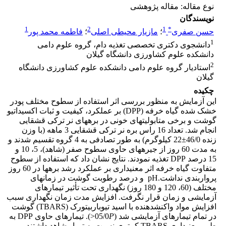
نوع مقاله: مقاله پژوهشی
نویسندگان
1
2
1
*
حسن صفری
؛
مازیار محیطی اصلی
؛
فاطمه محمد پور
1
دانشجوی دکتری تخصصی تغذیه دام، گروه علوم دامی
دانشکده علوم کشاورزی دانشگاه گیلان
2
استادیار گروه علوم دامی دانشکده علوم کشاورزی دانشگاه
گیلان
چکیده
این آزمایش به منظور بررسی اثر استفاده از سطوح مختلف پودر
خشک شده گیاه خرفه (DPP) بر عملکرد، کیفیت و ثبات اکسیداتیو
گوشت و برخی متابولیت­های خونی در بره­های نر ترکی قشقایی
انجام شد. تعداد 16 راس بره نر ترکی قشقایی 3 ماهه (با وزن
زنده 46/0±22 کیلوگرم) به طور تصادفی به 4 گروه تقسیم شدند و
به مدت 60 روز از جیره­های حاوی سطوح صفر (شاهد)، 5، 10 و
15 درصد DPP تغذیه نمودند. نتایج نشان داد که استفاده از سطوح
متفاوت گیاه خرفه اثر معنی­داری بر عملکرد رشد بره­ها در 60 روز
پرواربندی نداشت.pH و درصد رطوبت گوشت در زمان­های
مختلف (60، 120 و 180 روز) نگهداری تحت تأثیر تیمارهای
آزمایشی و زمان قرار نگرفت. افزایش مدت زمان نگهداری سبب
افزایش مواد واکنش­دهنده با اسید تیوباربیتورک (TBARS) گوشت
در تمام تیمارهای آزمایشی شد (05/0
P
<). تیمارهای حاوی DPP به
طور معنی­داری TBARS کمتری نسبت به تیمار شاهد داشتند