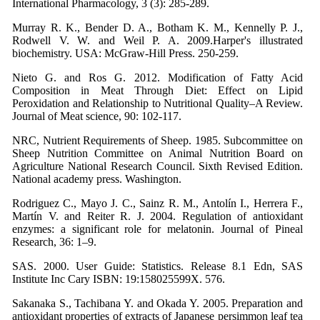
International Pharmacology, 3 (3): 285-289.
Murray R. K., Bender D. A., Botham K. M., Kennelly P. J.,
Rodwell V. W. and Weil P. A. 2009.Harper's illustrated
biochemistry. USA: McGraw-Hill Press. 250-259.
Nieto G. and Ros G. 2012. Modification of Fatty Acid
Composition in Meat Through Diet: Effect on Lipid
Peroxidation and Relationship to Nutritional Quality–A Review.
Journal of Meat science, 90: 102-117.
NRC, Nutrient Requirements of Sheep. 1985. Subcommittee on
Sheep Nutrition Committee on Animal Nutrition Board on
Agriculture National Research Council. Sixth Revised Edition.
National academy press. Washington.
Rodriguez C., Mayo J. C., Sainz R. M., Antolín I., Herrera F.,
Martín V. and Reiter R. J. 2004. Regulation of antioxidant
enzymes: a significant role for melatonin. Journal of Pineal
Research, 36: 1–9.
SAS. 2000. User Guide: Statistics. Release 8.1 Edn, SAS
Institute Inc Cary ISBN: 19:158025599X. 576.
Sakanaka S., Tachibana Y. and Okada Y. 2005. Preparation and
antioxidant properties of extracts of Japanese persimmon leaf tea