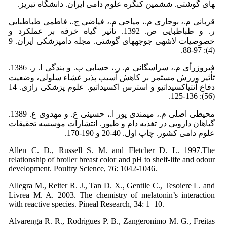
های گوشتی. ششمین کنگره علوم دامی ایران. دانشگاه تبریز.
قربانی م.، بوجاری م.، میاحی م.، فیاضی ج.، فاطمی طباطبایی
ر. و طباطبایی ص. 1392. تأثیر گیاه خرفه بر عملکرد و
خصوصیات لاشه­ی جوجه­های گوشتی. مجله دامپزشکی ایران. 9
(4): 97-88.
فیروزرأی م.، سراسگانی م. ر.، حسابی ب. و بندگی ا. ر. 1386.
تأثیر ورزش مستمر بر کاهش آسیب پذیر غشاء سلولی، وضعیت
دفاع آنتی­اکسیداتیو و استرس اکسیداتیو. علوم پزشکی رازی. 14
(56): 136-125.
محیطی اصلی م.، میمندی پور ا.، حسینی ع. و مهدوی ع. 1389.
گیاهان دارویی در تغذیه دام و طیور. انتشارات مؤسسه تحقیقات
علوم دامی کشور. چاپ اول. 40-20 و 190-170.
Allen C. D., Russell S. M. and Fletcher D. L. 1997.The
relationship of broiler breast color and pH to shelf-life and odour
development. Poultry Science, 76: 1042-1046.
Allegra M., Reiter R. J., Tan D. X., Gentile C., Tesoiere L. and
Livrea M. A. 2003. The chemistry of melatonin’s interaction
with reactive species. Pineal Research, 34: 1–10.
Alvarenga R. R., Rodrigues P. B., Zangeronimo M. G., Freitas