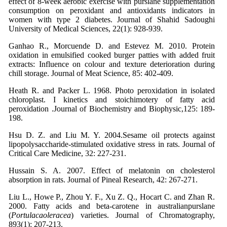
effect of 8-week aerobic exercise with purslane supplementation
consumption on peroxidant and antioxidants indicators in
women with type 2 diabetes. Journal of Shahid Sadoughi
University of Medical Sciences, 22(1): 928-939.
Ganhao R., Morcuende D. and Estevez M. 2010. Protein
oxidation in emulsified cooked burger patties with added fruit
extracts: Influence on colour and texture deterioration during
chill storage. Journal of Meat Science, 85: 402-409.
Heath R. and Packer L. 1968. Photo peroxidation in isolated
chloroplast. I kinetics and stoichimotery of fatty acid
peroxidation .Journal of Biochemistry and Biophysic,125: 189-
198.
Hsu D. Z. and Liu M. Y. 2004.Sesame oil protects against
lipopolysaccharide-stimulated oxidative stress in rats. Journal of
Critical Care Medicine, 32: 227-231.
Hussain S. A. 2007. Effect of melatonin on cholesterol
absorption in rats. Journal of Pineal Research, 42: 267-271.
Liu L., Howe P., Zhou Y. F., Xu Z. Q., Hocart C. and Zhan R.
2000. Fatty acids and beta-carotene in australianpurslane
(
Portulacaoleracea
) varieties. Journal of Chromatography,
893(1): 207-213.