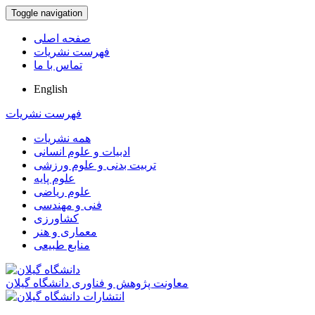
Toggle navigation
صفحه اصلی
فهرست نشریات
تماس با ما
English
فهرست نشریات
همه نشریات
ادبیات و علوم انسانی
تربیت بدنی و علوم ورزشی
علوم پایه
علوم ریاضی
فنی و مهندسی
کشاورزی
معماری و هنر
منابع طبیعی
معاونت پژوهش و فناوری دانشگاه گیلان