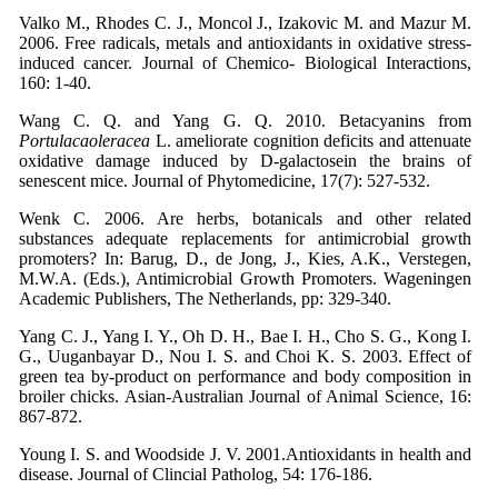
Valko M., Rhodes C. J., Moncol J., Izakovic M. and Mazur M.
2006. Free radicals, metals and antioxidants in oxidative stress-
induced cancer. Journal of Chemico- Biological Interactions,
160: 1-40.
Wang C. Q. and Yang G. Q. 2010. Betacyanins from
Portulacaoleracea
L. ameliorate cognition deficits and attenuate
oxidative damage induced by D-galactosein the brains of
senescent mice. Journal of Phytomedicine, 17(7): 527-532.
Wenk C. 2006. Are herbs, botanicals and other related
substances adequate replacements for antimicrobial growth
promoters? In: Barug, D., de Jong, J., Kies, A.K., Verstegen,
M.W.A. (Eds.), Antimicrobial Growth Promoters. Wageningen
Academic Publishers, The Netherlands, pp: 329-340.
Yang C. J., Yang I. Y., Oh D. H., Bae I. H., Cho S. G., Kong I.
G., Uuganbayar D., Nou I. S. and Choi K. S. 2003. Effect of
green tea by-product on performance and body composition in
broiler chicks. Asian-Australian Journal of Animal Science, 16:
867-872.
Young I. S. and Woodside J. V. 2001.Antioxidants in health and
disease. Journal of Clincial Patholog, 54: 176-186.