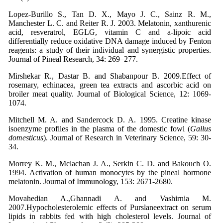
Lopez-Burillo S., Tan D. X., Mayo J. C., Sainz R. M.,
Manchester L. C. and Reiter R. J. 2003. Melatonin, xanthurenic
acid, resveratrol, EGLG, vitamin C and a-lipoic acid
differentially reduce oxidative DNA damage induced by Fenton
reagents: a study of their individual and synergistic properties.
Journal of Pineal Research, 34: 269–277.
Mirshekar R., Dastar B. and Shabanpour B. 2009.Effect of
rosemary, echinacea, green tea extracts and ascorbic acid on
broiler meat quality. Journal of Biological Science, 12: 1069-
1074.
Mitchell M. A. and Sandercock D. A. 1995. Creatine kinase
isoenzyme profiles in the plasma of the domestic fowl (
Gallus
domesticus
). Journal of Research in Veterinary Science, 59: 30-
34.
Morrey K. M., Mclachan J. A., Serkin C. D. and Bakouch O.
1994. Activation of human monocytes by the pineal hormone
melatonin. Journal of Immunology, 153: 2671-2680.
Movahedian A.,Ghannadi A. and Vashirnia M.
2007.Hypocholesterolemic effects of Purslaneextract on serum
lipids in rabbits fed with high cholesterol levels. Journal of