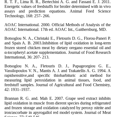
R. T. F., Lima R. R., Bertechini A. G. and Fassani E. J. 2011.
Energetic values of feedstuffs for broiler determined with in vivo
assays and prediction equations. Animal Feed Science
Technology, 168: 257- 266.
AOAC International. 2000. Official Methods of Analysis of the
AOAC International. 17th ed. AOAC Int., Gaithersburg, MD.
Botsoglou N. A., Christaki E., Fletouris D. G., Florou-Paneri P.
and Spais A. B. 2003.Inhibition of lipid oxidation in long-term
frozen stored chicken meat by dietary oregano essential oil and
α-tocopheryl acetate supplementation. Journal of Food Research
International, 36: 207- 213.
Botsoglou N. A., Fletouris D. J., Papageorgiou G. E.,
Vassilopoulos V. N., Mantis A. J. and Trakatellis A. G. 1994. A
rapidsensitive,and specific thiobarbituric acid method for
measuring lipid peroxidation in animal tissues, food, and
feedstuff samples. Journal of Agricultural and Food Chemistry,
42: 1931–1937.
Brannan R. G. and. Mah E. 2007. Grape seed extract inhibits
lipid oxidation in muscle from dierent species during refrigerated
and frozen storage and oxidation catalyzed by peroxy nitrite and
iron/ascorbate in apyrogallol red model system. Journal of Meat