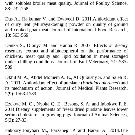
with solubles broiler meat quality. Journal of Poultry Science,
88: 232-258.
Das A., Rajkumar V. and Dwivedi D. 2011.Antioxidant effect
of curry leaf (Murrayakoenigii) powder on quality of ground
and cooked goat meat. Journal of International Food Research,
18: 563-569.
Danka S., Dionyz M. and Hanna R. 2007. Effects of dietary
rosemary extract and alfatocopherol on the performance of
chickens, meat quality and lipid oxidation in meat storaged
under chilling conditions. Journal of Bull Veterinary, 51: 585-
589.
Dkhil M. A., Abdel-Moniem A. E., Al-Quraishy S. and Saleh R.
A. 2011. Antioxidant effect of purslane (
Portulacaoleracea
) and
its mechanism of action. Journal of Medical Plants Research,
5(9): 1563-1589.
Ezekwe M. O., Nyoka Q. E., Besong S. A. and Igbokwe P. E.
2011.Dietary supplements of freezr-dried purslane leaves lower
serum cholesterol in growing pigs. Journal of Animal Sciences,
5(3): 27-33.
Fakoory-Jouybari M., Farzanegi P. and Barari A. 2014.The