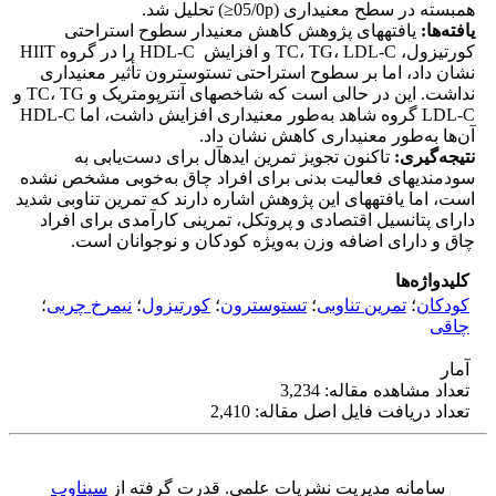
همبسته در سطح معنی­داری (05/0p≤) تحلیل شد.
یافته‌ها
:
یافته­های پژوهش کاهش معنی­دار سطوح استراحتی
کورتیزول، TC، TG، LDL-C و افزایش HDL-C را در گروه HIIT
نشان داد، اما بر سطوح استراحتی تستوسترون تأثیر معنی­داری
نداشت. این در حالی است که شاخص­های آنترپومتریک و TC، TG و
LDL-C گروه شاهد به‌طور معنی­داری افزایش داشت، اما HDL-C
آن‌ها به‌طور معنی­داری کاهش نشان داد.
نتیجه‌گیری
:
تاکنون تجویز تمرین ایده­آل برای دست‌یابی به
سودمندی­های فعالیت بدنی برای افراد چاق به‌خوبی مشخص نشده
است، اما یافته­های این پژوهش اشاره دارند که تمرین تناوبی شدید
دارای پتانسیل اقتصادی و پروتکل، تمرینی کارآمدی برای افراد
چاق و دارای اضافه وزن به‌ویژه کودکان و نوجوانان است.
کلیدواژه‌ها
کودکان
؛
تمرین تناوبی
؛
تستوسترون
؛
کورتیزول
؛
نیمرخ چربی
؛
چاقی
آمار
تعداد مشاهده مقاله: 3,234
تعداد دریافت فایل اصل مقاله: 2,410
سامانه مدیریت نشریات علمی.
قدرت گرفته از
سیناوب