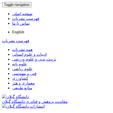
Toggle navigation
صفحه اصلی
فهرست نشریات
تماس با ما
English
فهرست نشریات
همه نشریات
ادبیات و علوم انسانی
تربیت بدنی و علوم ورزشی
علوم پایه
علوم ریاضی
فنی و مهندسی
کشاورزی
معماری و هنر
منابع طبیعی
معاونت پژوهش و فناوری دانشگاه گیلان