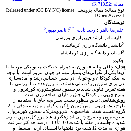
مقاله (
713.52 K
)
نوع مقاله: مقاله پژوهشی Released under (CC BY-NC) license
I Open Access I
نویسندگان
3
2
*
1
علیرضا پاآهو
؛
وحید تأدیبی
؛
ناصر بهپور
1
کارشناس ارشد فیزیولوژی ورزشی
2
دانشیار دانشگاه رازی کرمانشاه
3
استادیار دانشگاه رازی کرمانشاه
چکیده
هدف
:
چاقی و اضافه وزن به همراه اختلالات متابولیکی مرتبط با
آن‌ها یکی از نگرانی‌های بسیار مهم در جهان امروز است. با توجه
به این­که کودکان و نوجوانان در سنین حساس رشد و آماده‌سازی
بدن برای سنین بزرگ‌سالی هستند، بنابراین هدف ما بررسی 12
هفته تمرین تناوبی شدید بر سطوح تستوسترون، کورتیزول و
نیمرخ چربی در کودکان چاق و دارای اضافه وزن است.
روش‌شناسی:
بدین منظور بیست پسر بچه چاق با استفاده از
طرح پیش‌آزمون – پس‌آزمون با گروه گواه و توزیع تصادفی به 2
گروه تقسیم شدند. شاخص­های آنتروپومتریک، سطوح کورتیزول،
تستوسترون و نیمرخ چربی اندازه­گیری شد. پروتکل تمرین تناوبی
شدید 3 جلسه در هفته با شدت 100 تا 110 درصد حداکثر سرعت
هوازی به مدت 12 هفته بود. داده­ها با استفاده از تی مستقل و