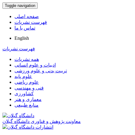
Toggle navigation
صفحه اصلی
فهرست نشریات
تماس با ما
English
فهرست نشریات
همه نشریات
ادبیات و علوم انسانی
تربیت بدنی و علوم ورزشی
علوم پایه
علوم ریاضی
فنی و مهندسی
کشاورزی
معماری و هنر
منابع طبیعی
معاونت پژوهش و فناوری دانشگاه گیلان