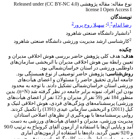
نوع مقاله: مقاله پژوهشی Released under (CC BY-NC 4.0)
license I Open Access I
نویسندگان
2
1
*
رضا اندام
؛
سهیلا روح پرور
1
دانشیار دانشگاه صنعتی شاهرود
2
کارشناسی ارشد مدیریت ورزشی دانشگاه صنعتی شاهرود
چکیده
هدف
:
هدف کلی پژوهش حاضر بررسی هوش اخلاقی مدیران و
تعیین رابطة بین هوش اخلاقی مدیران با اثربخشی سازمان‌های
داوطلبی ورزشی در استان خراسان‌‌شمالی بود.
روش‌شناسی:
پژوهش حاضر توصیفی از نوع همبستگی بود.
جامعه آماری تحقیق حاضر را مسئولان و اعضای هیأت‌های
ورزشی استان خراسان‌شمالی تشکیل دادند. با توجه به محدود
بودن این افراد، نمونه برابر جامعه در نظر گرفته شد (n=N). بدین
منظور 184 نفر (59 نفر از مدیران و 125 نفر از اعضای هیأت‌های
ورزشی) پرسشنامه‌های ویژگی‌های فردی، هوش اخلاقی لنیک و
کیل (2011) و اثربخشی سازمانی عیدی (1391) را تکمیل کردند.
روایی پرسشنامه‌ها با بهره‌گیری از نظرهای اصلاحی استادان
مدیریت ورزشی، مدیران و اعضای هیأت‌های ورزشی به دست
آمد و پایایی آن‌ها با استفاده از آزمون آلفای کرونباخ به ترتیب 90/0
و 92/0 تعیین گردید. داده‌ها با استفاده از آزمون‌های آماری
توصیفی و استنباطی (آزمون کالموگراف-اسمیرنوف، ضریب