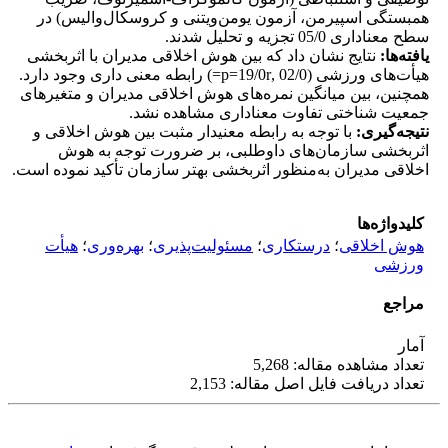
همبستگی اسپیرمن، آزمون یو‌من‌ویتنی و کروسکال‌والیس) در
سطح معناداری 05/0 تجزیه و تحلیل شدند.
یافته‌ها
:
نتایج نشان داد که بین هوش اخلاقی مدیران با اثربخشی
هیأت‌های ورزشی (02/0 ,p=19/0r=) رابطه معنی داری وجود دارد.
همچنین، بین میانگین نمره‌های هوش اخلاقی مدیران و متغیرهای
جمعیت شناختی تفاوت معناداری مشاهده نشد.
نتیجه‌گیری
:
با توجه به رابطه معنی­دار مثبت بین هوش اخلاقی و
اثربخشی سازمان‌های داوطلبی، بر ضرورت توجه به هوش
اخلاقی مدیران به‌منظور اثربخشی بهتر سازمان تأکید نموده است.
کلیدواژه‌ها
هوش اخلاقی
؛
درستکاری
؛
مسئولیت‌پذیری
؛
بهره‌وری
؛
هیأت
ورزشی
مراجع
آمار
تعداد مشاهده مقاله: 5,268
تعداد دریافت فایل اصل مقاله: 2,153