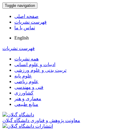
Toggle navigation
صفحه اصلی
فهرست نشریات
تماس با ما
English
فهرست نشریات
همه نشریات
ادبیات و علوم انسانی
تربیت بدنی و علوم ورزشی
علوم پایه
علوم ریاضی
فنی و مهندسی
کشاورزی
معماری و هنر
منابع طبیعی
معاونت پژوهش و فناوری دانشگاه گیلان