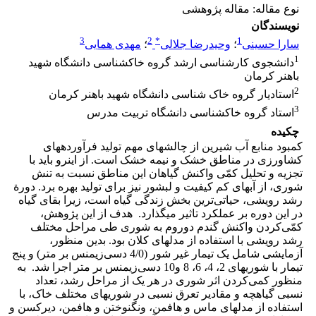
نوع مقاله: مقاله پژوهشی
نویسندگان
3
2
*
1
سارا حسینی
؛
وحیدرضا جلالی
؛
مهدی همایی
1
دانشجوی کارشناسی ارشد گروه خاکشناسی دانشگاه شهید
باهنر کرمان
2
استادیار گروه خاک شناسی دانشگاه شهید باهنر کرمان
3
استاد گروه خاکشناسی دانشگاه تربیت مدرس
چکیده
کمبود منابع آب شیرین از چالش­های مهم تولید فرآورده­های
کشاورزی در مناطق خشک و نیمه خشک است. از این­رو باید با
تجزیه و تحلیل کمّی واکنش گیاهان این مناطق نسبت به تنش
شوری، از آب­های کم کیفیت و لب­شور نیز برای تولید بهره برد. دورة
رشد رویشی، حیاتی‌ترین بخش زندگی گیاه است، زیرا بقای گیاه
در این دوره بر عملکرد تاثیر می­گذارد. هدف از این پژوهش،
کمّی‌کردن واکنش گندم دوروم به شوری طی مراحل مختلف
رشد رویشی با استفاده از مدل­های کلان بود. بدین منظور،
آزمایشی شامل یک تیمار غیر شور (4/0 دسی‌زیمنس بر متر) و پنج
تیمار با شوری­های 2، 4، 6، 8 و10 دسی‌زیمنس بر متر اجرا شد. به
منظور کمی‌کردن اثر شوری در هر یک از مراحل رشد، تعداد
نسبی گیاهچه و مقادیر تعرق نسبی در شوری­های مختلف خاک، با
استفاده از مدل­های ماس و هافمن، ون­گنوختن و هافمن، دیرکسن و