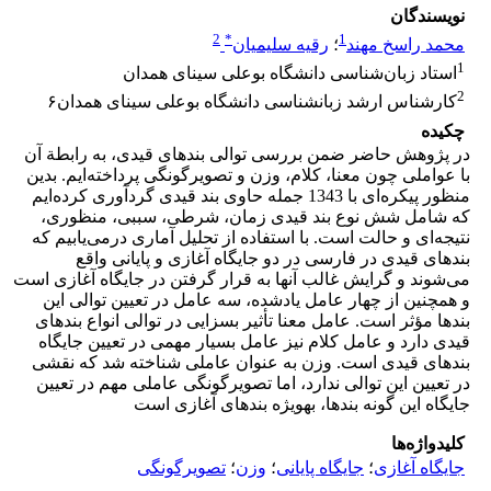
نویسندگان
2
*
1
محمد راسخ مهند
؛
رقیه سلیمیان
1
استاد زبان‌شناسی دانشگاه بوعلی سینای همدان
2
کارشناس ارشد زبانشناسی دانشگاه بوعلی سینای همدان۶
چکیده
در پژوهش حاضر ضمن بررسی توالی بندهای قیدی، به رابطة آن
با عواملی چون معنا، کلام، وزن و تصویرگونگی پرداخته‌ایم. بدین
منظور پیکره‌ای با 1343 جمله حاوی بند قیدی گردآوری کرده‌ایم
که شامل شش نوع بند قیدی زمان، شرطی، سببی، منظوری،
نتیجه‌ای و حالت است. با استفاده از تحلیل آماری درمی‌یابیم که
بندهای قیدی در فارسی در دو جایگاه آغازی و پایانی واقع
می‌شوند و گرایش غالب آنها‌ به قرار گرفتن در جایگاه آغازی است
و همچنین از چهار عامل یادشده، سه عامل در تعیین توالی این
بندها مؤثر است. عامل معنا تأثیر بسزایی در توالی انواع بندهای
قیدی دارد و عامل کلام نیز عامل بسیار مهمی در تعیین جایگاه
بندهای قیدی است. وزن به عنوان عاملی شناخته شد که نقشی
در تعیین این توالی ندارد، اما تصویرگونگی عاملی مهم در تعیین
جایگاه این گونه بندها، به­ویژه بندهای آغازی است
کلیدواژه‌ها
جایگاه آغازی
؛
جایگاه پایانی
؛
وزن
؛
تصویرگونگی