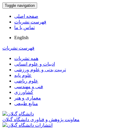
Toggle navigation
صفحه اصلی
فهرست نشریات
تماس با ما
English
فهرست نشریات
همه نشریات
ادبیات و علوم انسانی
تربیت بدنی و علوم ورزشی
علوم پایه
علوم ریاضی
فنی و مهندسی
کشاورزی
معماری و هنر
منابع طبیعی
معاونت پژوهش و فناوری دانشگاه گیلان