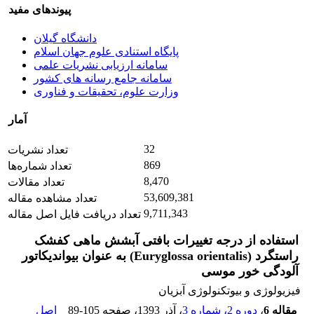
پیوندهای مفید
دانشگاه گیلان
پایگاه استنادی علوم جهان اسلام
سامانه ارزیابی نشریات علمی
سامانه جامع رسانه های کشور
وزارت علوم، تحقیقات و فناوری
آمار
32
تعداد نشریات
869
تعداد شماره‌ها
8,470
تعداد مقالات
53,609,381
تعداد مشاهده مقاله
9,711,343
تعداد دریافت فایل اصل مقاله
استفاده از درجه تغییرات بافتی آبشش ماهی کفشک
راستگرد (Euryglossa orientalis) به عنوان بیواندیکاتور
آلودگی خور موسی
فیزیولوژی و بیوتکنولوژی آبزیان
مقاله 6
،
دوره 2، شماره 3
، آذر 1393
، صفحه
89-105
اصل