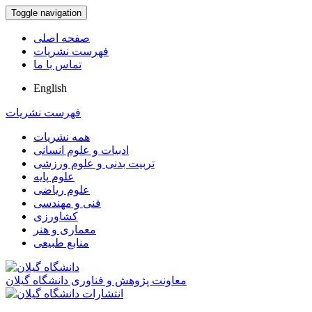
Toggle navigation
صفحه اصلی
فهرست نشریات
تماس با ما
English
فهرست نشریات
همه نشریات
ادبیات و علوم انسانی
تربیت بدنی و علوم ورزشی
علوم پایه
علوم ریاضی
فنی و مهندسی
کشاورزی
معماری و هنر
منابع طبیعی
معاونت پژوهش و فناوری دانشگاه گیلان