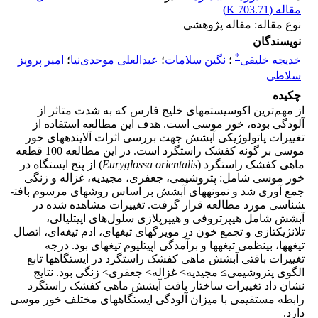
مقاله (
703.71 K
)
نوع مقاله: مقاله پژوهشی
نویسندگان
*
خدیجه خلیفی
؛
نگین سلامات
؛
عبدالعلی موحدی‌نیا
؛
امیر پرویز
سلاطی
چکیده
از مهم‌ترین اکوسیستم­های خلیج فارس که به شدت متاثر از
آلودگی بوده، خور موسی است. هدف این مطالعه استفاده از
تغییرات پاتولوژیکی آبشش جهت بررسی اثرات آلاینده­های خور
موسی بر گونه کفشک راستگرد است. در این مطالعه 100 قطعه
ماهی کفشک راستگرد (
Euryglossa orientalis
) از پنج ایستگاه در
خور موسی شامل: پتروشیمی، جعفری، مجیدیه، غزاله و زنگی
جمع آوری شد و نمونه­های آبشش بر اساس روش­های مرسوم بافت­
شناسی مورد مطالعه قرار گرفت. تغییرات مشاهده شده در
آبشش شامل هیپرتروفی و هیپرپلازی سلول‌های اپیتلیالی،
تلانژیکتازی و تجمع خون در مویرگ­های تیغه­ای، ادم تیغه‌ای، اتصال
تیغه­ها، بی­نظمی تیغه­ها و برآمدگی اپیتلیوم تیغه­ای بود. درجه
تغییرات بافتی آبشش ماهی کفشک راستگرد در ایستگاه­ها تابع
الگوی پتروشیمی≥ مجیدیه> غزاله> جعفری> زنگی بود. نتایج
نشان داد تغییرات ساختار بافت آبشش ماهی کفشک راستگرد
رابطه مستقیمی با میزان آلودگی ایستگاه­های مختلف خور موسی
دارد.