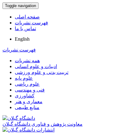
Toggle navigation
صفحه اصلی
فهرست نشریات
تماس با ما
English
فهرست نشریات
همه نشریات
ادبیات و علوم انسانی
تربیت بدنی و علوم ورزشی
علوم پایه
علوم ریاضی
فنی و مهندسی
کشاورزی
معماری و هنر
منابع طبیعی
معاونت پژوهش و فناوری دانشگاه گیلان