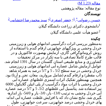
مقاله (
1.23 M
)
نوع مقاله: مقاله پژوهشی
نویسندگان
2
2
1
*
حسین رضوانی
؛
جعفر اصغری
؛
سید محمدرضا احتشامی
1
دانشجوی دکترای زراعت دانشگاه گیلان
2
عضو هیأت علمی دانشگاه گیلان
چکیده
به‌منظور بررسی اثرات دگرآسیبی اندام­های هوایی و زیرزمینی
خردل وحشی بر ویژگی­های جوانه­زنی ارقام گندم با استفاده از
روش کروماتوگرافی گازی، آزمایش به­صورت فاکتوریل و در
قالب طرح کاملاً تصادفی با سه تکرار در مرکز تحقیقات
کشاورزی و منابع طبیعی استان گلستان در سال 1391 انجام شد.
عوامل آزمایش شامل عصاره آبی اندام­های هوایی و زیرزمینی
خردل وحشی در سه سطح 5/2 ، 5 و 5/7 درصد به همراه شاهد
(آب مقطر) و ارقام گندم (شامل مروارید، مغان، تجن و آرتا) بود.
همچنین به­منظور تفکیک اثرات اسمزی غلظت­های عصاره آبی
خردل وحشی با اثرات مواد دگرآسیب از پلی اتیلن گلایکول 6000
نیز استفاده شد. پتانسیل آبی غلظت­های 5/2، 5 و 5/7 درصد عصاره
آبی خردل وحشی به ترتیب 13/0- بار، 3/0- بار و 54/0- بار اندازه­
گیری شد. نتایج نشان داد که با افزایش غلظت عصاره آبی اندام­
های خردل وحشی درصد جوانه­زنی، سرعت جوانه­زنی، طول