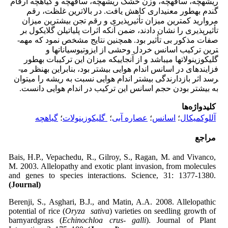
ریشه­چه، ساقه­چه، وزن خشک ریشه­چه، ساقه­چه و گیاهچه ارقام
گندم به­طور معنی­داری کاهش یافت. در بالاترین غلظت، رقم
مروارید کمترین میزان تأثیرپذیری و رقم تجن بیشترین میزان
تأثیرپذیری را نشان دادند، ضمن آن­که اثرات پلی­اتیلن گلایکول بر
صفات مذکور بی تأثیر بود. همچنین نتایج مشخص نمود که مهم­
ترین ترکیب اسانس خردل وحشی از ایزوتیوسیانات­ها و
گلیکوزینولات­ها می­باشد و از آنجایی­که میزان این ترکیبات به­طور
فزاینده­ای در اسانس اندام هوایی بیشتر بود، بنابراین به­نظر می­
رسد اثر بازدارندگی بیشتر اندام هوایی نسبت به ریشه را می­توان
به بیشتر بودن حجم اسانس این ترکیب در اندام هوایی دانست.
کلیدواژه‌ها
آللوکمیکال
؛
اسانس
؛
عصاره آبی
؛
‌ گلیکوزینولات
؛
گیاهچه
مراجع
Bais, H.P., Vepachedu, R., Gilroy, S., Ragan, M. and Vivanco,
M. 2003. Allelopathy and exotic plant invasion, from molecules
and genes to species interactions. Science, 31: 1377-1380.
(Journal)
Berenji, S., Asghari, B.J., and Matin, A.A. 2008. Allelopathic
potential of rice (
Oryza sativa
) varieties on seedling growth of
barnyardgrass (
Echinochloa
crus- galli
). Journal of Plant