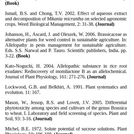
(Book)
Ismail, B.S. and Chong, T.V. 2002. Effect of aqueous extract
and decomposition of
Mikania micrantha
on selected agronomic
crops. Weed Biological Management, 2: 31-38.
(Journal)
Johanson, H., Ascard, J. and Oleszek, W. 2006. Brassicaceae as
alternative plants for weed control in sustainable agriculture. In:
Allelopathy in pests management for sustainable agriculture.
Eds. S.S. Narwal and P. Tauro. Scientific publishers, India. pp.
3-22.
(Book)
Kato-Noguchi, H. 2004. Allelopathic substance in rice root
exudates: Rediscovery of momilactone B as an allelochemical.
Journal of Plant Physiology, 161: 271-276.
(Journal)
Lockwood, G.B. and Belkhiri, A. 1991. Plant systematics and
evolution. 11: 167.
Mason, W., Jessop, R.S. and Lovett, J.V. 2005. Differential
phytotoxicity among species and cultivars of the genus Brassica
to wheat. I. Laboratory and field screening of species. Plant and
Soil, 93: 3-16.
(Journal)
Michel, B.E. 1972. Solute potential of sucrose solutions. Plant