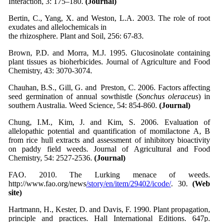
Interaction, 3: 175–180.
(Journal)
Bertin, C., Yang, X. and Weston, L.A. 2003. The role of root
exudates and allelochemicals in
the rhizosphere. Plant and Soil, 256: 67-83.
Brown, P.D. and Morra, M.J. 1995. Glucosinolate containing
plant tissues as bioherbicides. Journal of Agriculture and Food
Chemistry, 43: 3070-3074.
Chauhan, B.S., Gill, G. and Preston, C. 2006. Factors affecting
seed germination of annual sowthistle (
Sonchus oleraceus
) in
southern Australia. Weed Science, 54: 854-860.
(Journal)
Chung, I.M., Kim, J. and Kim, S. 2006. Evaluation of
allelopathic potential and quantification of momilactone A, B
from rice hull extracts and assessment of inhibitory bioactivity
on paddy field weeds. Journal of Agricultural and Food
Chemistry, 54: 2527-2536.
(Journal)
FAO. 2010. The Lurking menace of weeds.
http://www.fao.org/news
/story/en/item/29402/icode/
. 30.
(Web
site)
Hartmann, H., Kester, D. and Davis, F. 1990. Plant propagation,
principle and practices. Hall International Editions. 647p.