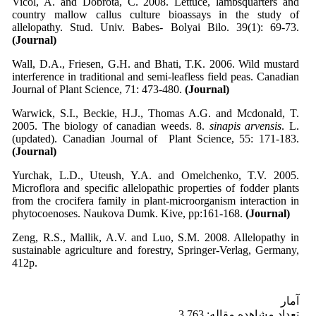
Vicol, A. and Dobrota, C. 2008. Lettuce, lambsquarters and
country mallow callus culture bioassays in the study of
allelopathy. Stud. Univ. Babes- Bolyai Bilo. 39(1): 69-73.
(Journal)
Wall, D.A., Friesen, G.H. and Bhati, T.K. 2006. Wild mustard
interference in traditional and semi-leafless field peas. Canadian
Journal of Plant Science, 71: 473-480.
(Journal)
Warwick, S.I., Beckie, H.J., Thomas A.G. and Mcdonald, T.
2005. The biology of canadian weeds. 8.
sinapis arvensis
. L.
(updated). Canadian Journal of Plant Science, 55: 171-183.
(Journal)
Yurchak, L.D., Uteush, Y.A. and Omelchenko, T.V. 2005.
Microflora and specific allelopathic properties of fodder plants
from the crocifera family in plant-microorganism interaction in
phytocoenoses. Naukova Dumk. Kive, pp:161-168.
(Journal)
Zeng, R.S., Mallik, A.V. and Luo, S.M. 2008. Allelopathy in
sustainable agriculture and forestry, Springer-Verlag, Germany,
412p.
آمار
تعداد مشاهده مقاله: 3,763