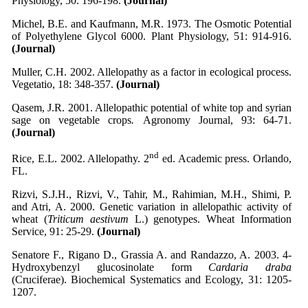
Physiology, 50: 196-198.
(Journal)
Michel, B.E. and Kaufmann, M.R. 1973. The Osmotic Potential
of Polyethylene Glycol 6000. Plant Physiology, 51: 914-916.
(Journal)
Muller, C.H. 2002. Allelopathy as a factor in ecological process.
Vegetatio, 18: 348-357.
(Journal)
Qasem, J.R. 2001. Allelopathic potential of white top and syrian
sage on vegetable crops
.
Agronomy Journal, 93: 64-71.
(Journal)
nd
Rice, E.L. 2002. Allelopathy. 2
ed. Academic press. Orlando,
FL.
Rizvi, S.J.H., Rizvi, V., Tahir, M., Rahimian, M.H., Shimi, P.
and Atri, A. 2000. Genetic variation in allelopathic activity of
wheat (
Triticum aestivum
L.) genotypes. Wheat Information
Service, 91: 25-29.
(Journal)
Senatore F., Rigano D., Grassia A. and Randazzo, A. 2003. 4-
Hydroxybenzyl glucosinolate form
Cardaria draba
(Cruciferae). Biochemical Systematics and Ecology, 31: 1205-
1207.