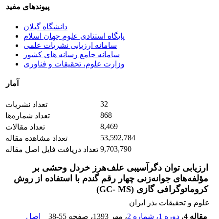
پیوندهای مفید
دانشگاه گیلان
پایگاه استنادی علوم جهان اسلام
سامانه ارزیابی نشریات علمی
سامانه جامع رسانه های کشور
وزارت علوم، تحقیقات و فناوری
آمار
32
تعداد نشریات
868
تعداد شماره‌ها
8,469
تعداد مقالات
53,592,784
تعداد مشاهده مقاله
9,703,790
تعداد دریافت فایل اصل مقاله
ارزیابی توان دگرآسیبی علف‌هرز خردل وحشی بر
مؤلفه‌های جوانه‌زنی چهار رقم گندم با استفاده از روش
کروماتوگرافی گازی (GC- MS)
علوم و تحقیقات بذر ایران
مقاله 4
،
دوره 1، شماره 2
، مهر 1393
، صفحه
38-55
اصل