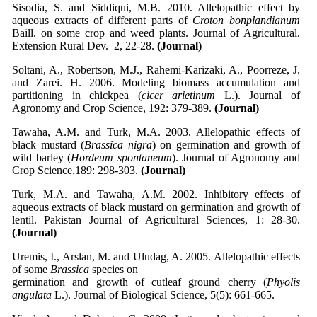
Sisodia, S. and Siddiqui, M.B. 2010. Allelopathic effect by
aqueous extracts of different parts of
Croton bonplandianum
Baill. on some crop and weed plants. Journal of Agricultural.
Extension Rural Dev. 2, 22-28.
(Journal)
Soltani, A., Robertson, M.J., Rahemi-Karizaki, A., Poorreze, J.
and Zarei. H. 2006. Modeling biomass accumulation and
partitioning in chickpea (
cicer arietinum
L.). Journal of
Agronomy and Crop Science, 192: 379-389.
(Journal)
Tawaha, A.M. and Turk, M.A. 2003. Allelopathic effects of
black mustard (
Brassica nigra
) on germination and growth of
wild barley (
Hordeum spontaneum
). Journal of Agronomy and
Crop Science,189: 298-303.
(Journal)
Turk, M.A. and Tawaha, A.M. 2002. Inhibitory effects of
aqueous extracts of black mustard on germination and growth of
lentil. Pakistan Journal of Agricultural Sciences, 1: 28-30.
(Journal)
Uremis, I., Arslan, M. and Uludag, A. 2005. Allelopathic effects
of some
Brassica
species on
germination and growth of cutleaf ground cherry (
Phyolis
angulata
L.). Journal of Biological Science, 5(5): 661-665.