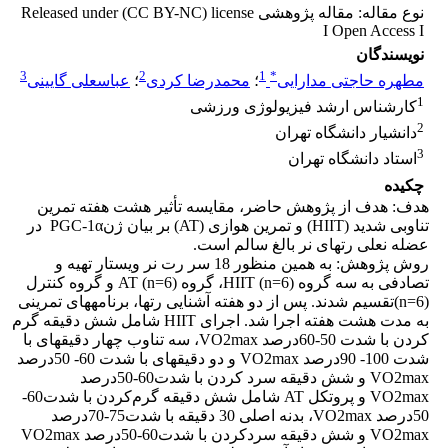
نوع مقاله: مقاله پژوهشی Released under (CC BY-NC) license
I Open Access I
نویسندگان
3
2
1
*
مطهره حاجتی مدارایی
؛
محمدرضا کردی
؛
عباسعلی گایینی
1
کارشناس ارشد فیزیولوژی ورزشی
2
دانشیار دانشگاه تهران
3
استاد دانشگاه تهران
چکیده
هدف: هدف از پژوهش حاضر، مقایسه تأثیر هشت هفته تمرین
تناوبی شدید (
HIIT
) و تمرین هوازی
(AT)
بر بیان ژن
PGC-1α
در
عضله نعلی رت­های نر بالغ سالم است.
روش پژوهش: به همین منظور 18 سر رت نر ویستار تهیه و
تصادفی به سه گروه
)، گروه
n=6
(
HIIT
) و گروه کنترل
n=6
(
AT
(n=6)
تقسیم شدند. پس از دو هفته آشنایی رت­ها، برنامه­های تمرینی
به مدت هشت هفته اجرا شد. اجرای
HIIT
شامل شش دقیقه گرم
کردن با شدت 50-60درصد
VO2max
، سه تناوب چهار دقیقه­ای با
شدت 100- 90درصد
VO2max
و دو دقیقه­ای با شدت 60- 50درصد
VO2max
و شش دقیقه سرد کردن با شدت60-50درصد
VO2max
و پروتکل
AT
شامل شش دقیقه گرم‌کردن با شدت60-
50درصد
VO2max
، بدنه اصلی 30 دقیقه با شدت75-70درصد
VO2max
و شش دقیقه سرد‌کردن با شدت60-50درصد
VO2max