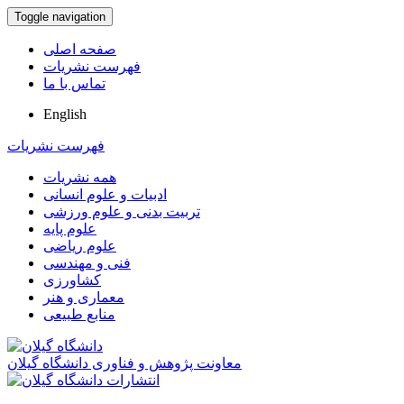
Toggle navigation
صفحه اصلی
فهرست نشریات
تماس با ما
English
فهرست نشریات
همه نشریات
ادبیات و علوم انسانی
تربیت بدنی و علوم ورزشی
علوم پایه
علوم ریاضی
فنی و مهندسی
کشاورزی
معماری و هنر
منابع طبیعی
معاونت پژوهش و فناوری دانشگاه گیلان