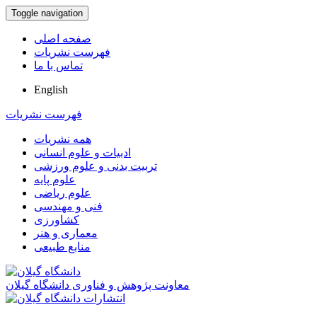
Toggle navigation
صفحه اصلی
فهرست نشریات
تماس با ما
English
فهرست نشریات
همه نشریات
ادبیات و علوم انسانی
تربیت بدنی و علوم ورزشی
علوم پایه
علوم ریاضی
فنی و مهندسی
کشاورزی
معماری و هنر
منابع طبیعی
معاونت پژوهش و فناوری دانشگاه گیلان