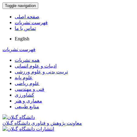
Toggle navigation
صفحه اصلی
فهرست نشریات
تماس با ما
English
فهرست نشریات
همه نشریات
ادبیات و علوم انسانی
تربیت بدنی و علوم ورزشی
علوم پایه
علوم ریاضی
فنی و مهندسی
کشاورزی
معماری و هنر
منابع طبیعی
معاونت پژوهش و فناوری دانشگاه گیلان