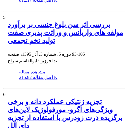
812.17 K
اصل مقاله
5.
بررسی اثر سن بلوغ جنسی بر برآورد
مولفه های واریانس و وراثت پذیری صفت
تولید تخم تجمعی
93-105
دوره 5، شماره 3، آذر 1395، صفحه
ندا فرزین؛ ابوالقاسم سراج
مشاهده مقاله
215.82 K
اصل مقاله
6.
تجزیه ژنتیکی عملکرد دانه و برخی
ویژگی‌های اگرو- مورفولوژیک لاین‌های
برگزیده ذرت زودرس با استفاده از تجزیه
دای آلل