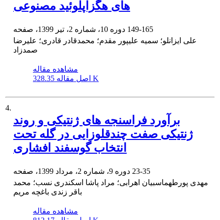
های هگزاپلوئید مصنوعی
149-165
دوره 10، شماره 2، تیر 1399، صفحه
علی ایزانلو؛ سمیه علیپور مقدم؛ محمدقادر قادری؛ علیرضا
صمدزاد
مشاهده مقاله
328.35 K
اصل مقاله
4.
برآورد فراسنجه های ژنتیکی و روند
ژنتیکی صفت چندقلوزایی در گله تحت
انتخاب گوسفند افشاری
23-35
دوره 9، شماره 2، مرداد 1399، صفحه
مهدی پورطهماسبیان اهرابی؛ مراد پاشا اسکندری نسب؛ محمد
باقر زندی باغچه مریم
مشاهده مقاله