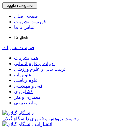
Toggle navigation
صفحه اصلی
فهرست نشریات
تماس با ما
English
فهرست نشریات
همه نشریات
ادبیات و علوم انسانی
تربیت بدنی و علوم ورزشی
علوم پایه
علوم ریاضی
فنی و مهندسی
کشاورزی
معماری و هنر
منابع طبیعی
معاونت پژوهش و فناوری دانشگاه گیلان