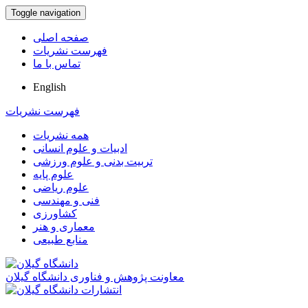
Toggle navigation
صفحه اصلی
فهرست نشریات
تماس با ما
English
فهرست نشریات
همه نشریات
ادبیات و علوم انسانی
تربیت بدنی و علوم ورزشی
علوم پایه
علوم ریاضی
فنی و مهندسی
کشاورزی
معماری و هنر
منابع طبیعی
معاونت پژوهش و فناوری دانشگاه گیلان