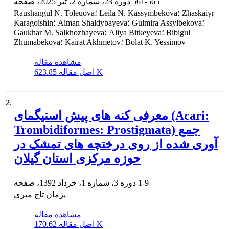
561-565
دوره 23، شماره 2، تیر 2025، صفحه
Raushangul N. Toleuova؛ Leila N. Kassymbekova؛ Zhaskaiyr
Karagoishin؛ Aiman Shaldybayeva؛ Gulmira Assylbekova؛
Gaukhar M. Salkhozhayeva؛ Aliya Bitkeyeva؛ Bibigul
Zhumabekova؛ Kairat Akhmetov؛ Bolat K. Yessimov
مشاهده مقاله
623.85 K
اصل مقاله
2.
معرفی کنه های پیش استیگمای (Acari:
Trombidiformes: Prostigmata) جمع
آوری شده از روی درختچه های تمشک در
حوزه مرکزی استان گیلان
1-9
دوره 3، شماره 1، خرداد 1392، صفحه
پژمان تاج میری
مشاهده مقاله
170.62 K
اصل مقاله