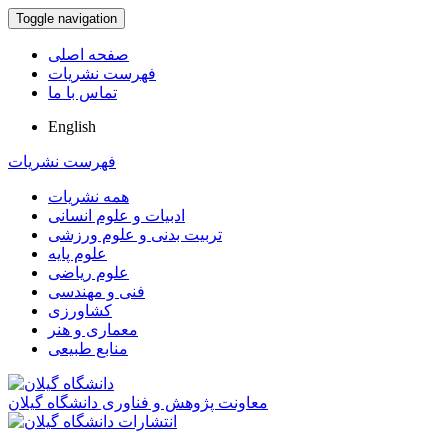
Toggle navigation
صفحه اصلی
فهرست نشریات
تماس با ما
English
فهرست نشریات
همه نشریات
ادبیات و علوم انسانی
تربیت بدنی و علوم ورزشی
علوم پایه
علوم ریاضی
فنی و مهندسی
کشاورزی
معماری و هنر
منابع طبیعی
معاونت پژوهش و فناوری دانشگاه گیلان