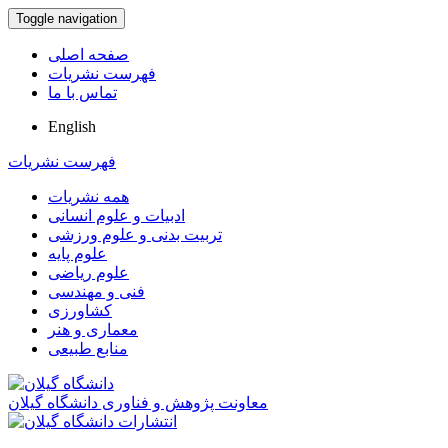
Toggle navigation
صفحه اصلی
فهرست نشریات
تماس با ما
English
فهرست نشریات
همه نشریات
ادبیات و علوم انسانی
تربیت بدنی و علوم ورزشی
علوم پایه
علوم ریاضی
فنی و مهندسی
کشاورزی
معماری و هنر
منابع طبیعی
معاونت پژوهش و فناوری دانشگاه گیلان