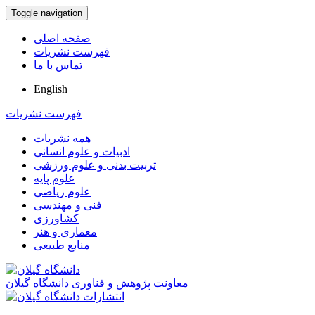
Toggle navigation
صفحه اصلی
فهرست نشریات
تماس با ما
English
فهرست نشریات
همه نشریات
ادبیات و علوم انسانی
تربیت بدنی و علوم ورزشی
علوم پایه
علوم ریاضی
فنی و مهندسی
کشاورزی
معماری و هنر
منابع طبیعی
معاونت پژوهش و فناوری دانشگاه گیلان