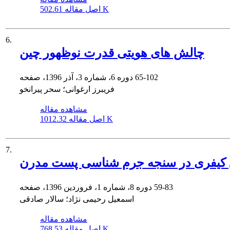
502.61 K
اصل مقاله
6.
چالش های هویتی قدرت نوظهور چین
65-102
دوره 6، شماره 3، آذر 1396، صفحه
فریبرز ارغوانی؛ سحر پیرانخو
مشاهده مقاله
1012.32 K
اصل مقاله
7.
کیفری در سنجه جرم شناسی پست مدرن
59-83
دوره 8، شماره 1، فروردین 1396، صفحه
اسمعیل رحیمی نژاد؛ سالار صادقی
مشاهده مقاله
768.53 K
اصل مقاله