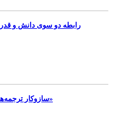
رابطه دو سوی دانش و قدر
سازوکار ترجمه‌ها در غرابت‌زدایی از گفتمان نقد و نظریه ادبی با تمرکز بر ارتباط «لحن»، «صدا» و «قدرت»