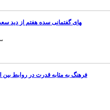
صداهای خاموش در کشمکش‏‎های گفتمانی سده هفتم از 
سع
فرهنگ به مثابه قدرت در روابط بین 