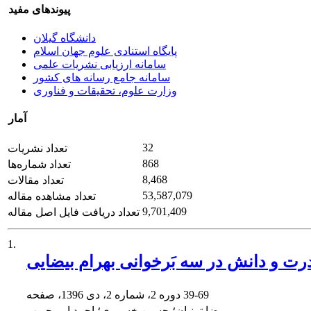
پیوندهای مفید
دانشگاه گیلان
پایگاه استنادی علوم جهان اسلام
سامانه ارزیابی نشریات علمی
سامانه جامع رسانه های کشور
وزارت علوم، تحقیقات و فناوری
آمار
32
تعداد نشریات
868
تعداد شماره‌ها
8,468
تعداد مقالات
53,587,079
تعداد مشاهده مقاله
9,701,409
تعداد دریافت فایل اصل مقاله
1.
ت و دانش در سه ‌بَرخوانی بهرام بیضایی
39-69
دوره 2، شماره 2، دی 1396، صفحه
رضا ترنیان؛ حسین خسروی؛ احمد ابومحبوب