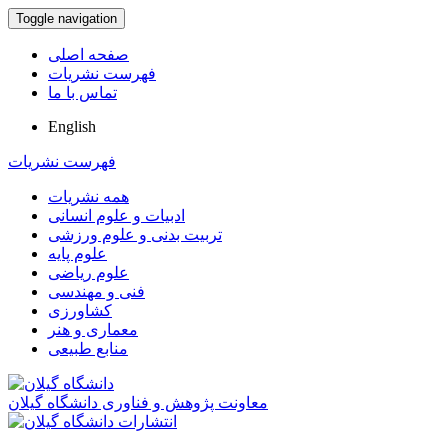
Toggle navigation
صفحه اصلی
فهرست نشریات
تماس با ما
English
فهرست نشریات
همه نشریات
ادبیات و علوم انسانی
تربیت بدنی و علوم ورزشی
علوم پایه
علوم ریاضی
فنی و مهندسی
کشاورزی
معماری و هنر
منابع طبیعی
معاونت پژوهش و فناوری دانشگاه گیلان