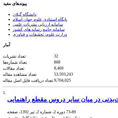
پیوندهای مفید
دانشگاه گیلان
پایگاه استنادی علوم جهان اسلام
سامانه ارزیابی نشریات علمی
سامانه جامع رسانه های کشور
وزارت علوم، تحقیقات و فناوری
آمار
32
تعداد نشریات
868
تعداد شماره‌ها
8,469
تعداد مقالات
53,593,243
تعداد مشاهده مقاله
9,704,025
تعداد دریافت فایل اصل مقاله
1.
بدنی در میان سایر دروس مقطع راهنمایی
73-89
دوره 2، شماره 2، تیر 1392، صفحه
رحیم رمضانی‌نژاد؛ مهرعلی همتی‌نژاد؛ کاظم هژبری