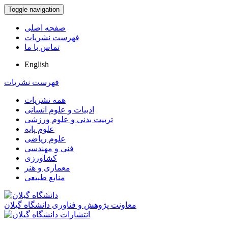
Toggle navigation
صفحه اصلی
فهرست نشریات
تماس با ما
English
فهرست نشریات
همه نشریات
ادبیات و علوم انسانی
تربیت بدنی و علوم ورزشی
علوم پایه
علوم ریاضی
فنی و مهندسی
کشاورزی
معماری و هنر
منابع طبیعی
معاونت پژوهش و فناوری دانشگاه گیلان