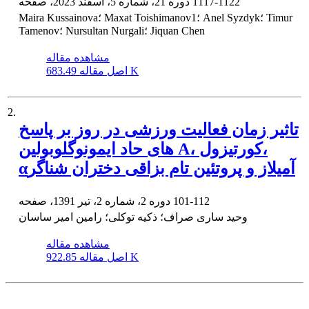
1117-1122
دوره 21، شماره 5، اسفند 2023، صفحه
Maira Kussainova؛ Maxat Toishimanov1؛ Anel Syzdyk؛ Timur
Tamenov؛ Nursultan Nurgali؛ Jiquan Chen
مشاهده مقاله
683.49 K
اصل مقاله
2.
تاثیر زمان فعالیت ورزشی در روز بر پاسخ
های حاد ایمونوگلوبولین A، کورتیزول،
αآمیلاز و پروتئین تام بزاقی دختران شناگر
101-112
دوره 2، شماره 2، تیر 1391، صفحه
وحید ساری صراف؛ ذکیه توکلی؛ رامین امیر ساسان
مشاهده مقاله
922.85 K
اصل مقاله