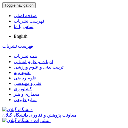
Toggle navigation
صفحه اصلی
فهرست نشریات
تماس با ما
English
فهرست نشریات
همه نشریات
ادبیات و علوم انسانی
تربیت بدنی و علوم ورزشی
علوم پایه
علوم ریاضی
فنی و مهندسی
کشاورزی
معماری و هنر
منابع طبیعی
معاونت پژوهش و فناوری دانشگاه گیلان