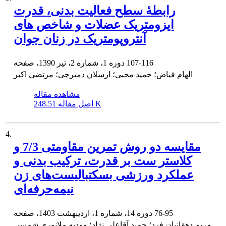
رابطۀ سطح فعالیت بدنی، قدرت
ایزومتریک عضلات و شاخص های
آنتروپومتریک در زنان جوان
107-116
دوره 1، شماره 2، تیر 1390، صفحه
الهام فیاض؛ حمید محبی؛ ارسلان دمیرچی؛ مرتضی اکبر
مشاهده مقاله
248.51 K
اصل مقاله
4.
مقایسه دو روش‌ تمرین مقاومتی 7/3 و
کلاستر ست بر قدرت، ترکیب بدنی و
عملکرد ورزشی بسکتبالیست‌های زن
نیمه‌حرفه‌ای
76-95
دوره 14، شماره 1، اردیبهشت 1403، صفحه
مریم دهقانیان فرد؛ حمید آقاعلی نژاد؛ مهدیه ملانوری شمسی