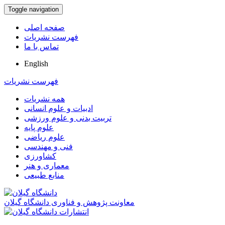
Toggle navigation
صفحه اصلی
فهرست نشریات
تماس با ما
English
فهرست نشریات
همه نشریات
ادبیات و علوم انسانی
تربیت بدنی و علوم ورزشی
علوم پایه
علوم ریاضی
فنی و مهندسی
کشاورزی
معماری و هنر
منابع طبیعی
معاونت پژوهش و فناوری دانشگاه گیلان