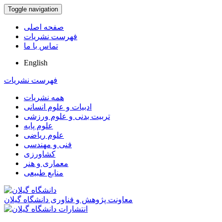
Toggle navigation
صفحه اصلی
فهرست نشریات
تماس با ما
English
فهرست نشریات
همه نشریات
ادبیات و علوم انسانی
تربیت بدنی و علوم ورزشی
علوم پایه
علوم ریاضی
فنی و مهندسی
کشاورزی
معماری و هنر
منابع طبیعی
معاونت پژوهش و فناوری دانشگاه گیلان