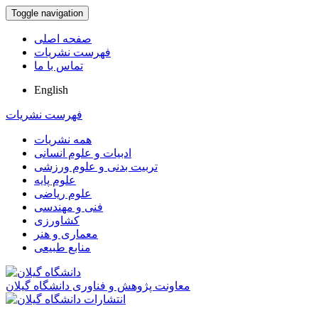
Toggle navigation
صفحه اصلی
فهرست نشریات
تماس با ما
English
فهرست نشریات
همه نشریات
ادبیات و علوم انسانی
تربیت بدنی و علوم ورزشی
علوم پایه
علوم ریاضی
فنی و مهندسی
کشاورزی
معماری و هنر
منابع طبیعی
معاونت پژوهش و فناوری دانشگاه گیلان