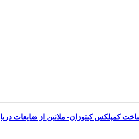
خت کمپلکس کیتوزان- ملانین از ضایعات دریای