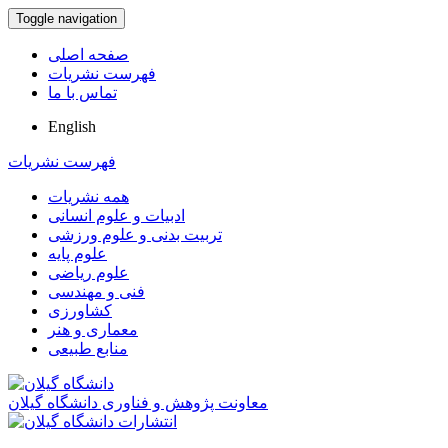
Toggle navigation
صفحه اصلی
فهرست نشریات
تماس با ما
English
فهرست نشریات
همه نشریات
ادبیات و علوم انسانی
تربیت بدنی و علوم ورزشی
علوم پایه
علوم ریاضی
فنی و مهندسی
کشاورزی
معماری و هنر
منابع طبیعی
معاونت پژوهش و فناوری دانشگاه گیلان