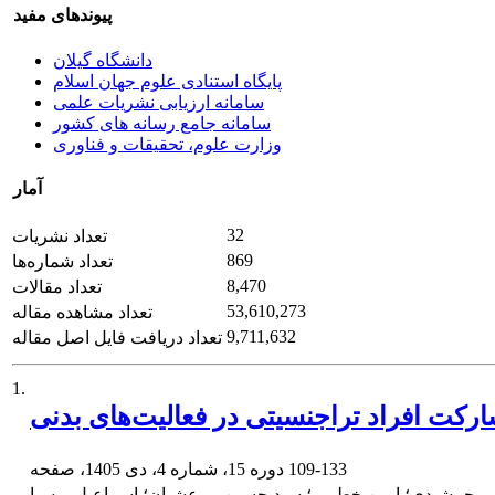
پیوندهای مفید
دانشگاه گیلان
پایگاه استنادی علوم جهان اسلام
سامانه ارزیابی نشریات علمی
سامانه جامع رسانه های کشور
وزارت علوم، تحقیقات و فناوری
آمار
32
تعداد نشریات
869
تعداد شماره‌ها
8,470
تعداد مقالات
53,610,273
تعداد مشاهده مقاله
9,711,632
تعداد دریافت فایل اصل مقاله
1.
ارکت افراد تراجنسیتی در فعالیت‌های بدنی
109-133
دوره 15، شماره 4، دی 1405، صفحه
ی جمشیدی؛ امین خطیبی؛ سید حسین مرعشیان؛ اسماعیل ویسیا