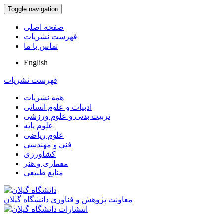
Toggle navigation
صفحه اصلی
فهرست نشریات
تماس با ما
English
فهرست نشریات
همه نشریات
ادبیات و علوم انسانی
تربیت بدنی و علوم ورزشی
علوم پایه
علوم ریاضی
فنی و مهندسی
کشاورزی
معماری و هنر
منابع طبیعی
معاونت پژوهش و فناوری دانشگاه گیلان