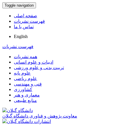
Toggle navigation
صفحه اصلی
فهرست نشریات
تماس با ما
English
فهرست نشریات
همه نشریات
ادبیات و علوم انسانی
تربیت بدنی و علوم ورزشی
علوم پایه
علوم ریاضی
فنی و مهندسی
کشاورزی
معماری و هنر
منابع طبیعی
معاونت پژوهش و فناوری دانشگاه گیلان