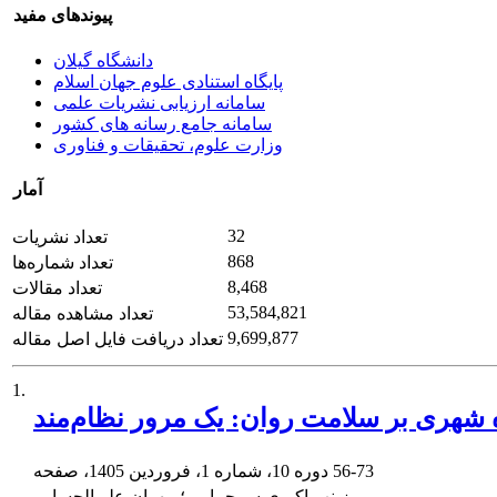
پیوندهای مفید
دانشگاه گیلان
پایگاه استنادی علوم جهان اسلام
سامانه ارزیابی نشریات علمی
سامانه جامع رسانه های کشور
وزارت علوم، تحقیقات و فناوری
آمار
32
تعداد نشریات
868
تعداد شماره‌ها
8,468
تعداد مقالات
53,584,821
تعداد مشاهده مقاله
9,699,877
تعداد دریافت فایل اصل مقاله
1.
ه شهری بر سلامت روان: یک مرور نظام‌مند
56-73
دوره 10، شماره 1، فروردین 1405، صفحه
زینب اکبری سرحمامی؛ مهران علی‌الحسابی