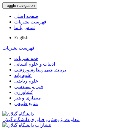
Toggle navigation
صفحه اصلی
فهرست نشریات
تماس با ما
English
فهرست نشریات
همه نشریات
ادبیات و علوم انسانی
تربیت بدنی و علوم ورزشی
علوم پایه
علوم ریاضی
فنی و مهندسی
کشاورزی
معماری و هنر
منابع طبیعی
معاونت پژوهش و فناوری دانشگاه گیلان