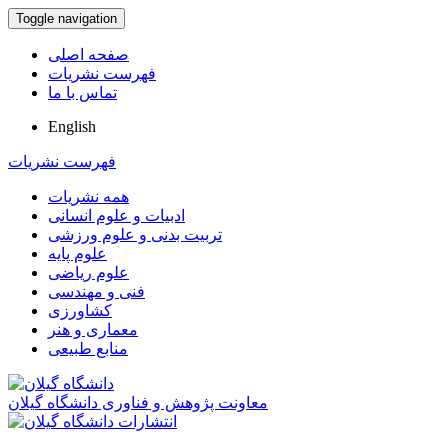
Toggle navigation
صفحه اصلی
فهرست نشریات
تماس با ما
English
فهرست نشریات
همه نشریات
ادبیات و علوم انسانی
تربیت بدنی و علوم ورزشی
علوم پایه
علوم ریاضی
فنی و مهندسی
کشاورزی
معماری و هنر
منابع طبیعی
معاونت پژوهش و فناوری دانشگاه گیلان