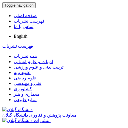
Toggle navigation
صفحه اصلی
فهرست نشریات
تماس با ما
English
فهرست نشریات
همه نشریات
ادبیات و علوم انسانی
تربیت بدنی و علوم ورزشی
علوم پایه
علوم ریاضی
فنی و مهندسی
کشاورزی
معماری و هنر
منابع طبیعی
معاونت پژوهش و فناوری دانشگاه گیلان