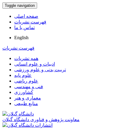
Toggle navigation
صفحه اصلی
فهرست نشریات
تماس با ما
English
فهرست نشریات
همه نشریات
ادبیات و علوم انسانی
تربیت بدنی و علوم ورزشی
علوم پایه
علوم ریاضی
فنی و مهندسی
کشاورزی
معماری و هنر
منابع طبیعی
معاونت پژوهش و فناوری دانشگاه گیلان