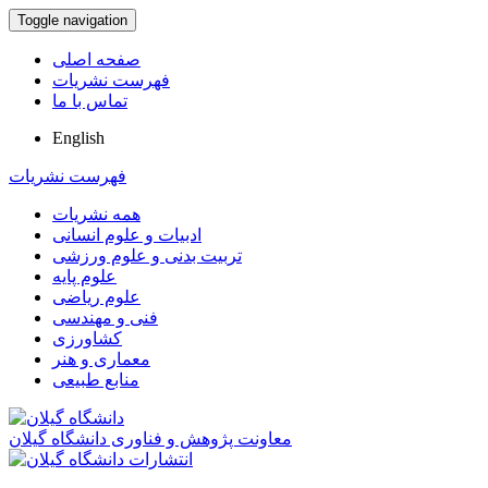
Toggle navigation
صفحه اصلی
فهرست نشریات
تماس با ما
English
فهرست نشریات
همه نشریات
ادبیات و علوم انسانی
تربیت بدنی و علوم ورزشی
علوم پایه
علوم ریاضی
فنی و مهندسی
کشاورزی
معماری و هنر
منابع طبیعی
معاونت پژوهش و فناوری دانشگاه گیلان