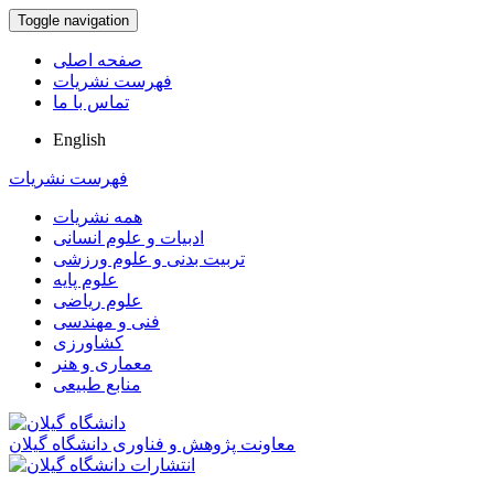
Toggle navigation
صفحه اصلی
فهرست نشریات
تماس با ما
English
فهرست نشریات
همه نشریات
ادبیات و علوم انسانی
تربیت بدنی و علوم ورزشی
علوم پایه
علوم ریاضی
فنی و مهندسی
کشاورزی
معماری و هنر
منابع طبیعی
معاونت پژوهش و فناوری دانشگاه گیلان