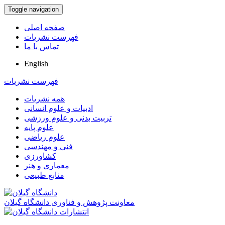
Toggle navigation
صفحه اصلی
فهرست نشریات
تماس با ما
English
فهرست نشریات
همه نشریات
ادبیات و علوم انسانی
تربیت بدنی و علوم ورزشی
علوم پایه
علوم ریاضی
فنی و مهندسی
کشاورزی
معماری و هنر
منابع طبیعی
معاونت پژوهش و فناوری دانشگاه گیلان