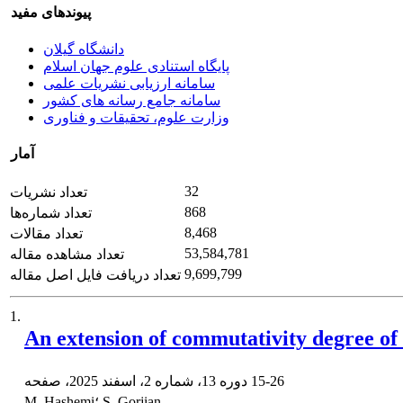
پیوندهای مفید
دانشگاه گیلان
پایگاه استنادی علوم جهان اسلام
سامانه ارزیابی نشریات علمی
سامانه جامع رسانه های کشور
وزارت علوم، تحقیقات و فناوری
آمار
32
تعداد نشریات
868
تعداد شماره‌ها
8,468
تعداد مقالات
53,584,781
تعداد مشاهده مقاله
9,699,799
تعداد دریافت فایل اصل مقاله
1.
An extension of commutativity degree of 
15-26
دوره 13، شماره 2، اسفند 2025، صفحه
M. Hashemi؛ S. Gorjian